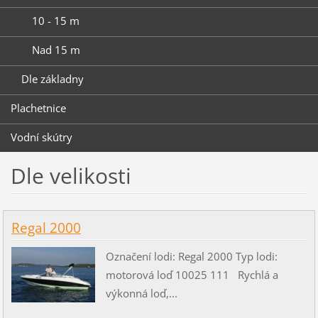
10 - 15 m
Nad 15 m
Dle základny
Plachetnice
Vodní skútry
Dle velikosti
Regal 2000
Označení lodi: Regal 2000 Typ lodi:
motorová loď 10025 111 Rychlá a
výkonná loď,...