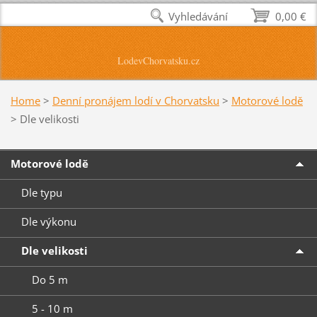
Vyhledávání
0,00 €
LodevChorvatsku.cz
Home
>
Denní pronájem lodí v Chorvatsku
>
Motorové lodě
>
Dle velikosti
Motorové lodě
Dle typu
Dle výkonu
Dle velikosti
Do 5 m
5 - 10 m