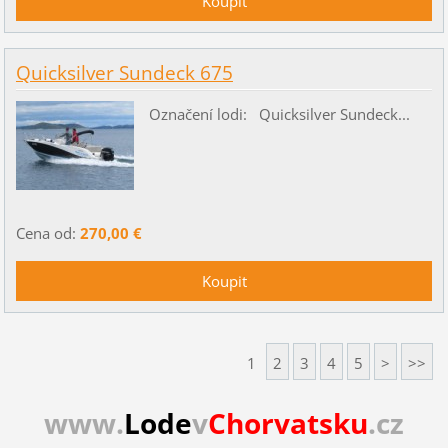
Quicksilver Sundeck 675
Označení lodi: Quicksilver Sundeck...
Cena od:
270,00 €
1
2
3
4
5
>
>>
www.
Lode
v
Chorvatsku
.cz