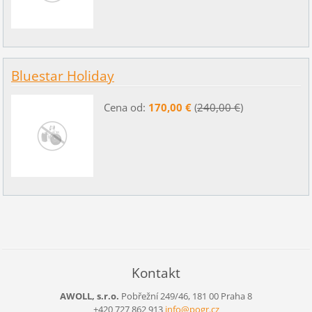
Bluestar Holiday
Cena od:
170,00 €
(
240,00 €
)
Kontakt
AWOLL, s.r.o.
Pobřežní 249/46, 181 00 Praha 8
+420 727 862 913
info@pog
r.cz