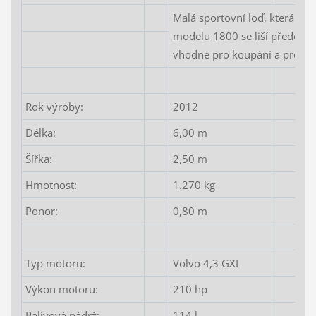
Malá sportovní loď, která je i
modelu 1800 se liší předevší
vhodné pro koupání a pro lep
Rok výroby:
2012
Délka:
6,00 m
Šířka:
2,50 m
Hmotnost:
1.270 kg
Ponor:
0,80 m
Typ motoru:
Volvo 4,3 GXI
Výkon motoru:
210 hp
Palivová nádrž:
114 l