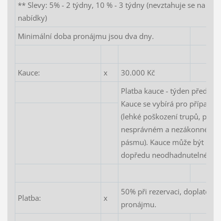
** Slevy: 5% - 2 týdny, 10 % - 3 týdny (nevztahuje se na akč
nabídky)
Minimální doba pronájmu jsou dva dny.
Kauce:
x
30.000 Kč
Platba kauce - týden před za
Kauce se vybírá pro případ po
(lehké poškození trupů, poško
nesprávném a nezákonném využ
pásmu). Kauce může být použi
dopředu neodhadnutelné nák
50% při rezervaci, doplatek 
Platba:
x
pronájmu.