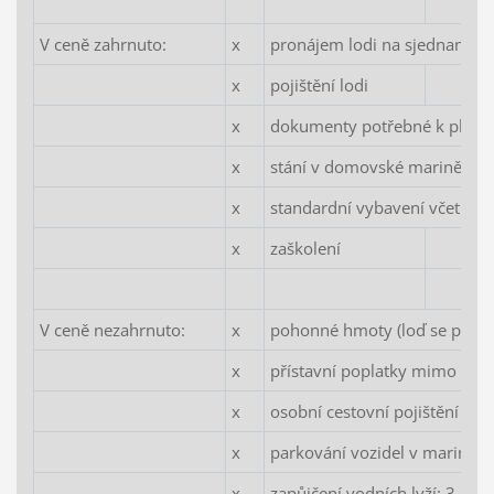
V ceně zahrnuto:
x
pronájem lodi na sjednanou
x
pojištění lodi
x
dokumenty potřebné k plavb
x
stání v domovské marině
x
standardní vybavení včetně 
x
zaškolení
V ceně nezahrnuto:
x
pohonné hmoty (loď se předává
x
přístavní poplatky mimo do
x
osobní cestovní pojištění
x
parkování vozidel v marině
x
zapůjčení vodních lyží: 3.50