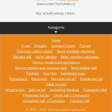
www.LodevChorvatsku.cz
Aby se lodě setkaly s lidmi...
Kategorie
Home
O nás
Aktuality
Zajímavé články
Partneři
Půjčovna vodních skútrů
Denní pronájem plachetnic
Nabídka lodí
Akční nabídka
Denní pronájem plachetnic
Nejvíce pronajímané plachetnice
Nejvíce pronajímané motorové lodě
Nově přidané lodě
Pojištění
Sea Help
Kapitánské kurzy
Komunikace
Rezervace
Nevybrali jste si?
Kontaktujte nás
Odběr novinek
Užitečné info
Jídlo na loď
Jachtařská literatura
Chorvatský pilot
Předpověď počasí
Servis lodí v Chorvatsku
Uskladnění lodí v Chorvatsku
Transport lodí
© 2015 - 2023 Všechna práva vyhrazena.