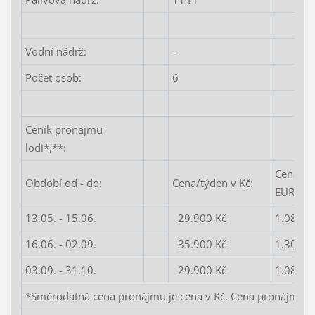
Vodní nádrž:
-
Počet osob:
6
Ceník pronájmu
lodi*,**:
Cena/tý
Období od - do:
Cena/týden v Kč:
EUR:
13.05. - 15.06.
29.900 Kč
1.088 E
16.06. - 02.09.
35.900 Kč
1.305 E
03.09. - 31.10.
29.900 Kč
1.088 E
*Směrodatná cena pronájmu je cena v Kč. Cena pronájmu v 