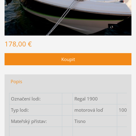
178,00 €
Popis
Označení lodi:
Regal 1900
Typ lodi:
motorová loď
10027 
Mateřský přístav:
Tisno