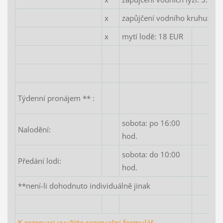
x
zapůjčení vodního kruhu: 1.
x
mytí lodě: 18 EUR
Týdenní pronájem ** :
sobota: po 16:00
Nalodění:
hod.
sobota: do 10:00
Předání lodi:
hod.
**není-li dohodnuto individuálně jinak
K rezervaci využijte rezervační formulář.