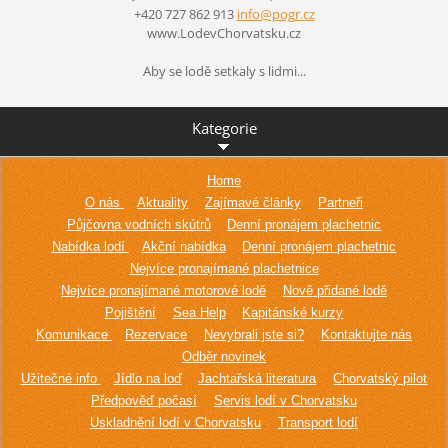
+420 727 862 913
info@pog
r.cz
www.LodevChorvatsku.cz
Aby se lodě setkaly s lidmi...
Kategorie
Home
O nás
Aktuality
Zajímavé články
Partneři
Půjčovna vodních skútrů
Denní pronájem plachetnic
Nabídka lodí
Akční nabídka
Denní pronájem plachetnic
Nejvíce pronajímané plachetnice
Nejvíce pronajímané motorové lodě
Nově přidané lodě
Pojištění
Sea Help
Kapitánské kurzy
Komunikace
Rezervace
Nevybrali jste si?
Kontaktujte nás
Odběr novinek
Užitečné info
Jídlo na loď
Jachtařská literatura
Chorvatský pilot
Předpověď počasí
Servis lodí v Chorvatsku
Uskladnění lodí v Chorvatsku
Transport lodí