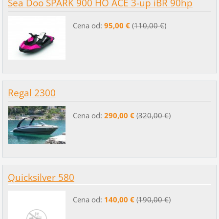
Sea Doo SPARK 900 HO ACE 3-up iBR 90hp
Cena od:
95,00 €
(
110,00 €
)
Regal 2300
Cena od:
290,00 €
(
320,00 €
)
Quicksilver 580
Cena od:
140,00 €
(
190,00 €
)