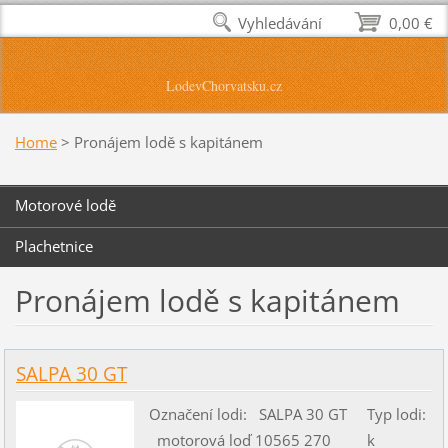
Vyhledávání
0,00 €
LodevChorvatsku.cz
Home
>
Pronájem lodě s kapitánem
Motorové lodě
Plachetnice
Pronájem lodě s kapitánem
SALPA 30 GT
Označení lodi: SALPA 30 GT Typ lodi:
motorová loď 10565 270 k