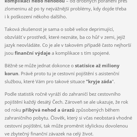
komplikací nebo nehodou
– od drobných poranění přes
zlomeninu až po ty nejvážnější problémy, kdy dojde třeba
i k poškození někoho dalšího.
Taková zkušenost je sama o sobě velice deprimující,
obzvlášť v prostředí, které neznáte, ba co hůř v zemi, jejíž
jazyk neovládáte. Co je ale v takovém případě často nejhorší
jsou
finanční výdaje
a komplikace s tím spojené.
Běžně se může jednat dokonce o
statisíce až miliony
korun
. Právě proto tu je cestovní pojištění s asistenční
službou, které Vám pro takové situace
"kryje záda
".
Podle statistik ročně vyráží do zahraničí bez cestovního
pojištění každý desátý Čech. Zároveň se ale ukazuje, že rok
od roku
přibývá nehod a úrazů
způsobených během
zahraničního pobytu. Člověk, který si včas neobstará vhodné
cestovní pojištění, tak může proměnit idylickou dovolenou
ve zbytečný finanční závazek na celý život.