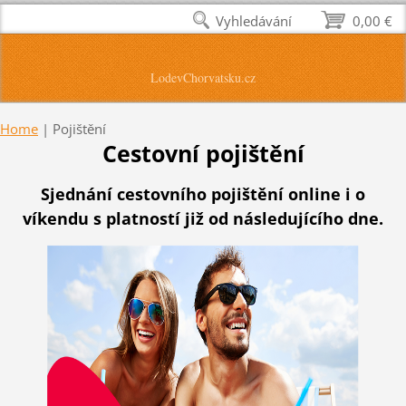
Vyhledávání
0,00 €
LodevChorvatsku.cz
Home
|
Pojištění
Cestovní pojištění
Sjednání cestovního pojištění
online
i o
víkendu
s platností již od následujícího dne.