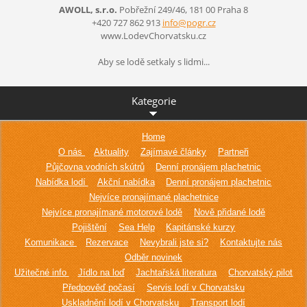
AWOLL, s.r.o.
Pobřežní 249/46, 181 00 Praha 8
+420 727 862 913
info@pog
r.cz
www.LodevChorvatsku.cz
Aby se lodě setkaly s lidmi...
Kategorie
Home
O nás
Aktuality
Zajímavé články
Partneři
Půjčovna vodních skútrů
Denní pronájem plachetnic
Nabídka lodí
Akční nabídka
Denní pronájem plachetnic
Nejvíce pronajímané plachetnice
Nejvíce pronajímané motorové lodě
Nově přidané lodě
Pojištění
Sea Help
Kapitánské kurzy
Komunikace
Rezervace
Nevybrali jste si?
Kontaktujte nás
Odběr novinek
Užitečné info
Jídlo na loď
Jachtařská literatura
Chorvatský pilot
Předpověď počasí
Servis lodí v Chorvatsku
Uskladnění lodí v Chorvatsku
Transport lodí