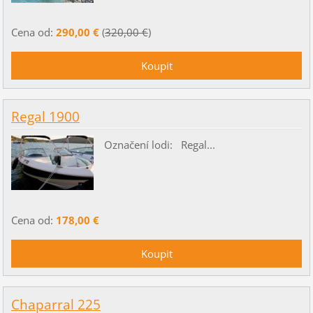
Cena od:
290,00 €
(
320,00 €
)
Regal 1900
Označení lodi: Regal...
Cena od:
178,00 €
Chaparral 225