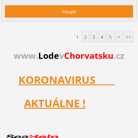
1
2
3
4
5
>
>>
www.
Lode
v
Chorvatsku
.cz
KORONAVIRUS
AKTUÁLNE !