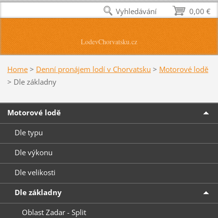
Vyhledávání
0,00 €
LodevChorvatsku.cz
Home
>
Denní pronájem lodí v Chorvatsku
>
Motorové lodě
>
Dle základny
Motorové lodě
Dle typu
Dle výkonu
Dle velikosti
Dle základny
Oblast Zadar - Split