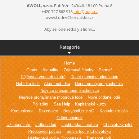
AWOLL, s.r.o.
Pobřežní 249/46, 181 00 Praha 8
+420 727 862 913
info@pog
r.cz
www.LodevChorvatsku.cz
Aby se lodě setkaly s lidmi...
Kategorie
Home
O nás
Aktuality
Zajímavé články
Partneři
Půjčovna vodních skútrů
Denní pronájem plachetnic
Nabídka lodí
Akční nabídka
Denní pronájem plachetnic
Nejvíce pronajímané plachetnice
Nejvíce pronajímané motorové lodě
Nově přidané lodě
Pojištění
Sea Help
Kapitánské kurzy
Komunikace
Rezervace
Nevybrali jste si?
Kontaktujte nás
Odběr novinek
Užitečné info
Jídlo na loď
Jachtařská literatura
Chorvatský pilot
Předpověď počasí
Servis lodí v Chorvatsku
Uskladnění lodí v Chorvatsku
Transport lodí