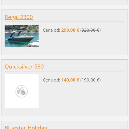
Regal 2300
Cena od:
290,00 €
(
320,00 €
)
Quicksilver 580
Cena od:
140,00 €
(
190,00 €
)
Bluestar Holiday