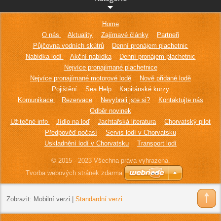
Home
O nás
Aktuality
Zajímavé články
Partneři
Půjčovna vodních skútrů
Denní pronájem plachetnic
Nabídka lodí
Akční nabídka
Denní pronájem plachetnic
Nejvíce pronajímané plachetnice
Nejvíce pronajímané motorové lodě
Nově přidané lodě
Pojištění
Sea Help
Kapitánské kurzy
Komunikace
Rezervace
Nevybrali jste si?
Kontaktujte nás
Odběr novinek
Užitečné info
Jídlo na loď
Jachtařská literatura
Chorvatský pilot
Předpověď počasí
Servis lodí v Chorvatsku
Uskladnění lodí v Chorvatsku
Transport lodí
© 2015 - 2023 Všechna práva vyhrazena.
Tvorba webových stránek zdarma
Zobrazit:
Mobilní verzi
|
Standardní verzi