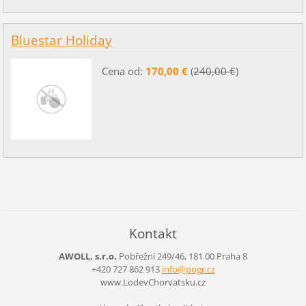
Bluestar Holiday
Cena od:
170,00 €
(
240,00 €
)
Kontakt
AWOLL, s.r.o.
Pobřežní 249/46, 181 00 Praha 8
+420 727 862 913
info@pog
r.cz
www.LodevChorvatsku.cz