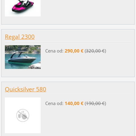
Regal 2300
Cena od:
290,00 €
(
320,00 €
)
Quicksilver 580
Cena od:
140,00 €
(
190,00 €
)