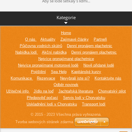
Aby se lodě setkaly s lidmi...
Kategorie
Home
O nás
Aktuality
Zajímavé články
Partneři
Půjčovna vodních skútrů
Denní pronájem plachetnic
Nabídka lodí
Akční nabídka
Denní pronájem plachetnic
Nejvíce pronajímané plachetnice
Nejvíce pronajímané motorové lodě
Nově přidané lodě
Pojištění
Sea Help
Kapitánské kurzy
Komunikace
Rezervace
Nevybrali jste si?
Kontaktujte nás
Odběr novinek
Užitečné info
Jídlo na loď
Jachtařská literatura
Chorvatský pilot
Předpověď počasí
Servis lodí v Chorvatsku
Uskladnění lodí v Chorvatsku
Transport lodí
© 2015 - 2023 Všechna práva vyhrazena.
Tvorba webových stránek zdarma