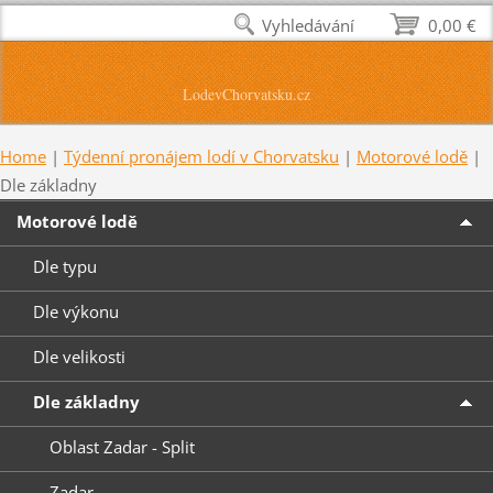
Vyhledávání
0,00 €
LodevChorvatsku.cz
Home
|
Týdenní pronájem lodí v Chorvatsku
|
Motorové lodě
|
Dle základny
Motorové lodě
Dle typu
Dle výkonu
Dle velikosti
Dle základny
Oblast Zadar - Split
Zadar