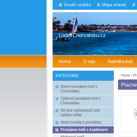
Úvodní stránka
Mapa stránek
LodevChorvatsku.cz
Home
O nás
Nabídka lodí
Home
|
Pr
KATEGORIE
Plache
Denní pronájem lodí v
Chorvatsku
Týdenní pronájem lodí v
Chorvatsku
On-line vyhledavač lodí
celého světa
Vodní hračky k pronájmu
Pronájem lodě s kapitánem