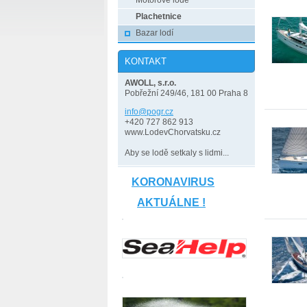
Motorové lodě
Plachetnice
Bazar lodí
KONTAKT
AWOLL, s.r.o.
Pobřežní 249/46, 181 00 Praha 8
info@pog
r.cz
+420 727 862 913
www.LodevChorvatsku.cz
Aby se lodě setkaly s lidmi...
KORONAVIRUS
AKTUÁLNE !