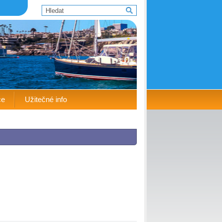
ce
Užitečné info