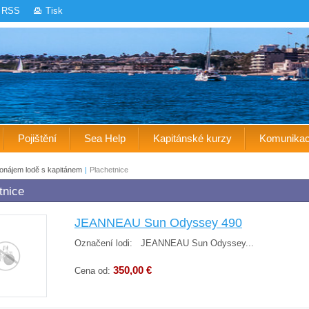
RSS
Tisk
Pojištění
Sea Help
Kapitánské kurzy
Komunika
onájem lodě s kapitánem
|
Plachetnice
tnice
JEANNEAU Sun Odyssey 490
Označení lodi: JEANNEAU Sun Odyssey...
350,00 €
Cena od: