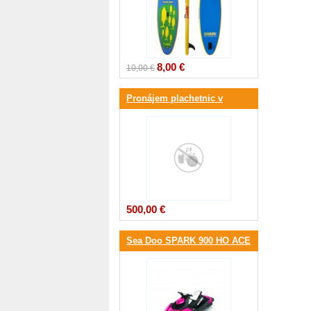
8,00 €
10,00 €
Pronájem plachetnic v
Chorvatsku
500,00 €
Sea Doo SPARK 900 HO ACE
3-up iBR 90hp