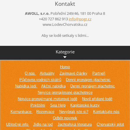
Kontakt
AWOLL, s.r.o.
Pobřežní 249/46, 181 00 Praha 8
+420 727 862 913
info@pog
r.cz
www.LodevChorvatsku.cz
Aby se lodě setkaly s lidmi...
Kategorie
Home
O nás
Aktuality
Zajímavé články
Partneři
Půjčovna vodních skútrů
Denní pronájem plachetnic
Nabídka lodí
Akční nabídka
Denní pronájem plachetnic
Nejvíce pronajímané plachetnice
Nejvíce pronajímané motorové lodě
Nově přidané lodě
Pojištění
Sea Help
Kapitánské kurzy
Komunikace
Rezervace
Nevybrali jste si?
Kontaktujte nás
Odběr novinek
Užitečné info
Jídlo na loď
Jachtařská literatura
Chorvatský pilot