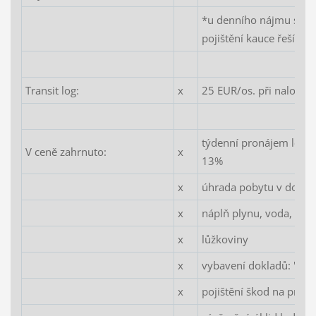
*u denního nájmu se k
pojištění kauce řeší ind
Transit log:
x
25 EUR/os. při nalodění
týdenní pronájem lodi
V ceně zahrnuto:
x
13%
x
úhrada pobytu v domo
x
náplň plynu, voda, el.p
x
lůžkoviny
x
vybavení dokladů: "Crew
x
pojištění škod na prona