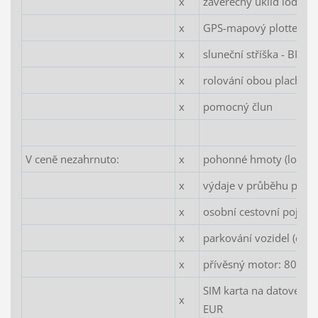
x
závěrečný úklid lodi
x
GPS-mapový plotter
x
sluneční stříška - BIMIN
x
rolování obou plachet
x
pomocný člun
V ceně nezahrnuto:
x
pohonné hmoty (loď se p
x
výdaje v průběhu plav
x
osobní cestovní pojiště
x
parkování vozidel (cca 
x
přívěsný motor: 80 EU
SIM karta na datové př
x
EUR