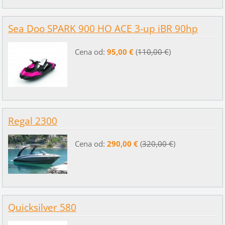
Sea Doo SPARK 900 HO ACE 3-up iBR 90hp
Cena od:
95,00 €
(
110,00 €
)
Regal 2300
Cena od:
290,00 €
(
320,00 €
)
Quicksilver 580