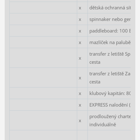
x
dětská ochranná síť ok
x
spinnaker nebo gennake
x
paddleboard: 100 EUR
x
mazlíček na palubě: 80
transfer z letiště Split:
x
cesta
transfer z letiště Zadar
x
cesta
x
klubový kapitán: 80 E
x
EXPRESS nalodění (sobo
prodloužený charter: c
x
individuálně