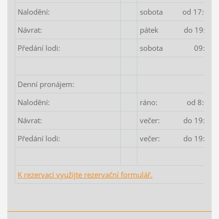
Nalodění:
sobota od 17:00 h
Návrat:
pátek do 19:00 h
Předání lodi:
sobota 09:00 h
Denní pronájem:
Nalodění:
ráno: od 8:00 h
Návrat:
večer: do 19:00 h
Předání lodi:
večer: do 19:00 h
K rezervaci využijte rezervační formulář.