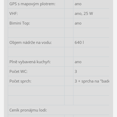
GPS s mapovým plotrem:
ano
VHF:
ano, 25 W
Bimini Top:
ano
Objem nádrže na vodu:
640 l
Plně vybavená kuchyň:
ano
Počet WC:
3
Počet sprch:
3 + sprcha na "bade" pl
Ceník pronájmu lodi: