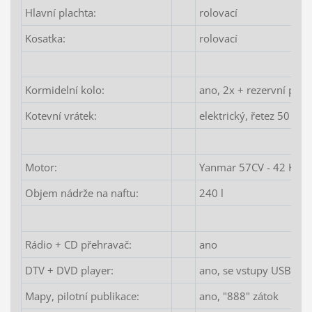
Hlavní plachta:
rolovací
Kosatka:
rolovací
Kormidelní kolo:
ano, 2x + rezervní pína
Kotevní vrátek:
elektrický, řetez 50 m
Motor:
Yanmar 57CV - 42 KW
Objem nádrže na naftu:
240 l
Rádio + CD přehravač:
ano
DTV + DVD player:
ano, se vstupy USB a 
Mapy, pilotní publikace:
ano, "888" zátok