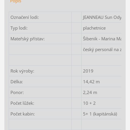
Popis
Označení lodi:
JEANNEAU Sun Odysse
Typ lodi:
plachetnice
Mateřský přístav:
Šibenik - Marina Manda
český personál na zákl
Rok výroby:
2019
Délka:
14,42 m
Ponor:
2,24 m
Počet lůžek:
10 + 2
Počet kabin:
5+ 1 (kapitánská)