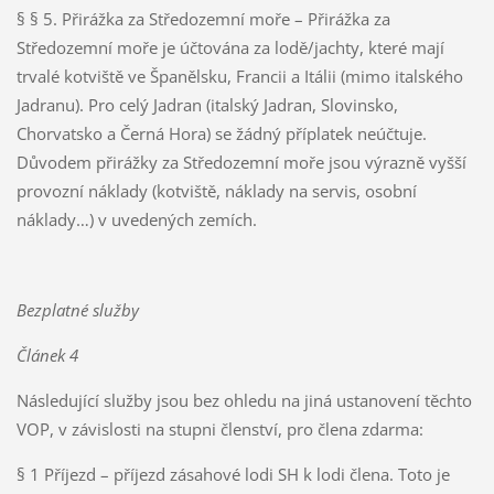
§ § 5. Přirážka za Středozemní moře – Přirážka za
Středozemní moře je účtována za lodě/jachty, které mají
trvalé kotviště ve Španělsku, Francii a Itálii (mimo italského
Jadranu). Pro celý Jadran (italský Jadran, Slovinsko,
Chorvatsko a Černá Hora) se žádný příplatek neúčtuje.
Důvodem přirážky za Středozemní moře jsou výrazně vyšší
provozní náklady (kotviště, náklady na servis, osobní
náklady…) v uvedených zemích.
Bezplatné služby
Článek 4
Následující služby jsou bez ohledu na jiná ustanovení těchto
VOP, v závislosti na stupni členství, pro člena zdarma:
§ 1 Příjezd – příjezd zásahové lodi SH k lodi člena. Toto je