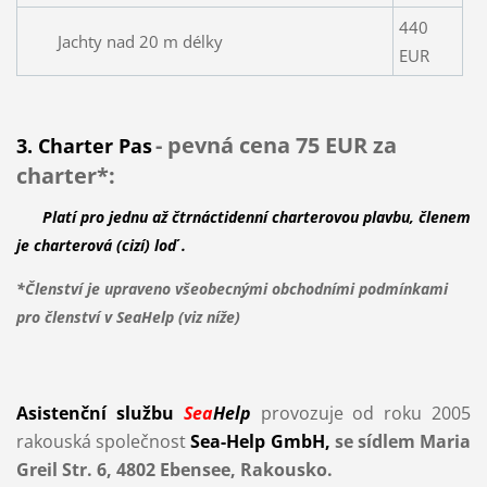
440
Jachty nad 20 m délky
EUR
- pevná cena
75 EUR
za
3. Charter Pas
charter*:
Platí pro jednu až čtrnáctidenní charterovou plavbu,
členem
je
charterová (cizí) loď .
*Členství je upraveno všeobecnými obchodními podmínkami
pro členství v SeaHelp (viz níže)
Asistenční službu
Sea
Help
provozuje od roku 2005
rakouská společnost
Sea-Help GmbH,
se sídlem
Maria
Greil Str. 6
,
4802 Ebensee, Rakousko.