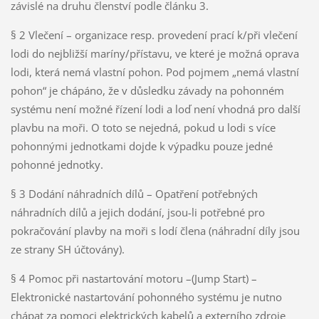
závislé na druhu členství podle článku 3.
§ 2 Vlečení – organizace resp. provedení prací k/při vlečení
lodi do nejbližší maríny/přístavu, ve které je možná oprava
lodi, která nemá vlastní pohon. Pod pojmem „nemá vlastní
pohon“ je chápáno, že v důsledku závady na pohonném
systému není možné řízení lodi a loď není vhodná pro další
plavbu na moři. O toto se nejedná, pokud u lodi s více
pohonnými jednotkami dojde k výpadku pouze jedné
pohonné jednotky.
§ 3 Dodání náhradních dílů – Opatření potřebných
náhradních dílů a jejich dodání, jsou-li potřebné pro
pokračování plavby na moři s lodí člena (náhradní díly jsou
ze strany SH účtovány).
§ 4 Pomoc při nastartování motoru –(Jump Start) –
Elektronické nastartování pohonného systému je nutno
chápat za pomoci elektrických kabelů a externího zdroje