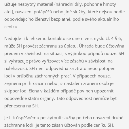
účtuje nezbytný materiál (náhradní díly, pohonné hmoty
atd.), nasazení potápěčů nebo jiné služby, které nejsou podle
odpovídajícího členství bezplatné, podle svého aktuálního
ceníku.
Nedojde-li k lehkému kontaktu se dnem ve smyslu čl. 4 § 6,
může SH provést záchranu za úplatu. Úhrada bude účtována
předem v závislosti na situaci, s výjimkou případů nouze. SH
si vyhrazuje právo vyřizovat více zásahů v závislosti na
naléhavosti. SH není odpovědná za ztrátu nebo potopení
lodi v průběhu záchranných prací. V případech nouze,
zejména při hrozícím nebo již nastalém zranění osob je
skipper lodi člena v každém případě povinen upozornit
odpovědné státní orgány. Tato odpovědnost nemůže být
přenesena na SH.
Je-li k úspěšnému poskytnutí služby potřeba nasazení druhé
záchranné lodi, je tento zásah účtován podle ceníku SH.