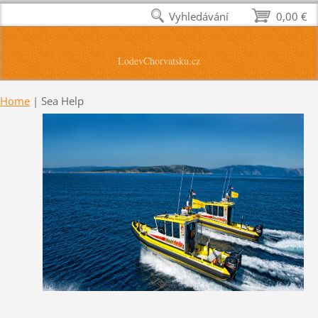
Vyhledávání
0,00 €
LodevChorvatsku.cz
Home
|
Sea Help