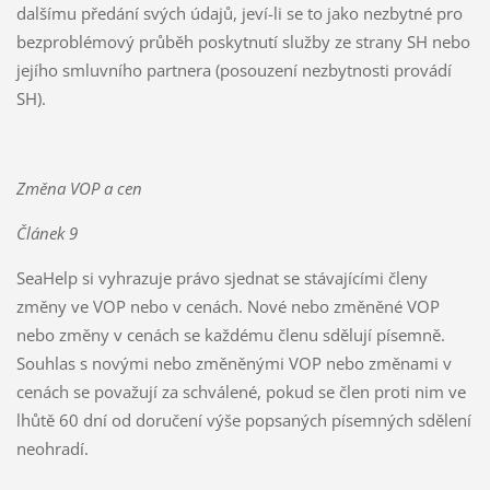
dalšímu předání svých údajů, jeví-li se to jako nezbytné pro
bezproblémový průběh poskytnutí služby ze strany SH nebo
jejího smluvního partnera (posouzení nezbytnosti provádí
SH).
Změna VOP a cen
Článek 9
SeaHelp si vyhrazuje právo sjednat se stávajícími členy
změny ve VOP nebo v cenách. Nové nebo změněné VOP
nebo změny v cenách se každému členu sdělují písemně.
Souhlas s novými nebo změněnými VOP nebo změnami v
cenách se považují za schválené, pokud se člen proti nim ve
lhůtě 60 dní od doručení výše popsaných písemných sdělení
neohradí.