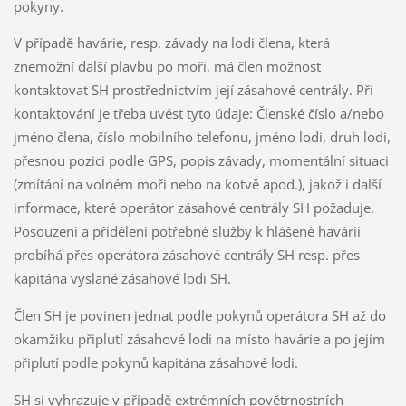
pokyny.
V případě havárie, resp. závady na lodi člena, která
znemožní další plavbu po moři, má člen možnost
kontaktovat SH prostřednictvím její zásahové centrály. Při
kontaktování je třeba uvést tyto údaje: Členské číslo a/nebo
jméno člena, číslo mobilního telefonu, jméno lodi, druh lodi,
přesnou pozici podle GPS, popis závady, momentální situaci
(zmítání na volném moři nebo na kotvě apod.), jakož i další
informace, které operátor zásahové centrály SH požaduje.
Posouzení a přidělení potřebné služby k hlášené havárii
probíhá přes operátora zásahové centrály SH resp. přes
kapitána vyslané zásahové lodi SH.
Člen SH je povinen jednat podle pokynů operátora SH až do
okamžiku připlutí zásahové lodi na místo havárie a po jejím
připlutí podle pokynů kapitána zásahové lodi.
SH si vyhrazuje v případě extrémních povětrnostních