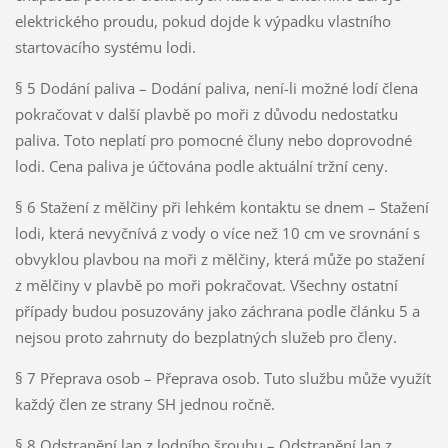
elektrického proudu, pokud dojde k výpadku vlastního
startovacího systému lodi.
§ 5 Dodání paliva – Dodání paliva, není-li možné lodí člena
pokračovat v další plavbě po moři z důvodu nedostatku
paliva. Toto neplatí pro pomocné čluny nebo doprovodné
lodi. Cena paliva je účtována podle aktuální tržní ceny.
§ 6 Stažení z mělčiny při lehkém kontaktu se dnem – Stažení
lodi, která nevyčnívá z vody o více než 10 cm ve srovnání s
obvyklou plavbou na moři z mělčiny, která může po stažení
z mělčiny v plavbě po moři pokračovat. Všechny ostatní
případy budou posuzovány jako záchrana podle článku 5 a
nejsou proto zahrnuty do bezplatných služeb pro členy.
§ 7 Přeprava osob – Přeprava osob. Tuto službu může využít
každý člen ze strany SH jednou ročně.
§ 8 Odstranění lan z lodního šroubu – Odstranění lan z