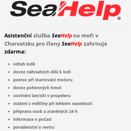
Asistenční
služba
Sea
Help
na moři v
Chorvatsku
pro členy
Sea
Help
zahrnuje
zdarma:
odtah lodě
dovoz náhradních dílů k lodi
pomoc při startování motoru
dovoz pohonných hmot
uvolnění lan/sítí v propeleru
stažení z mělčíny při lehkém nasednutí
přeprava osob a zraněných 24 h
informace o počasí
poradenství o revíru