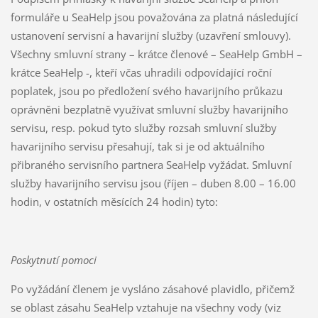
formuláře u SeaHelp jsou považována za platná následující
ustanovení servisní a havarijní služby (uzavření smlouvy).
Všechny smluvní strany – krátce členové – SeaHelp GmbH –
krátce SeaHelp -, kteří včas uhradili odpovídající roční
poplatek, jsou po předložení svého havarijního průkazu
oprávněni bezplatně využívat smluvní služby havarijního
servisu, resp. pokud tyto služby rozsah smluvní služby
havarijního servisu přesahují, tak si je od aktuálního
přibraného servisního partnera SeaHelp vyžádat. Smluvní
služby havarijního servisu jsou (říjen – duben 8.00 – 16.00
hodin, v ostatních měsících 24 hodin) tyto:
Poskytnutí pomoci
Po vyžádání členem je vysláno zásahové plavidlo, přičemž
se oblast zásahu SeaHelp vztahuje na všechny vody (viz