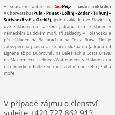
V současné době má
Sea
Help
sedm základen
v Chorvatsku
(
Pula - Punat - Lošinj - Zadar - Tribunj –
Sutivan/Brač – Orebić)
,
jednu základnu ve Slovinsku,
dvě základny na italském Jadranu, osm základen v
německém Baltickém moři, tři základny v Holandsku a
pět základen na Baleárách a na Costa Brava. Tím je
zabezpečena plošná asistenční služba na Jadranu od
Lignana až po Dubrovník, na Baleárách a Costa Brava,
na Makermeer/Ijsselmeer/Wattenmeer v Holandsku a
na německém Baltickém moři včetně dánského Jižního
moře.
V případě zájmu o členství
volejte +420 727 862 913