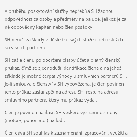
V průběhu poskytování služby nepřebírá SH žádnou
odpovědnost za osoby a předměty na palubě, jelikož je za
ně odpovědný kapitán nebo člen posádky.
SH neručí za škody v důsledku svých služeb nebo služeb
servisních partnerů.
SH zašle členu po obdržení platby účet a platný členský
průkaz, čímž se zjednoduší identifikace člena a na jehož
základě je možné čerpat výhody u smluvních partnerů SH.
Je-li smlouva o členství v SH vypovězena, je člen povinen
tento průkaz zaslat zpět na adresu SH, resp. na adresu
smluvního partnera, který mu průkaz vydal.
Člen je povinen nahlásit SH veškeré významné změny
(motory, pohon atd.) na lodi.
Člen dává SH souhlas k zaznamenání, zpracování, využití a