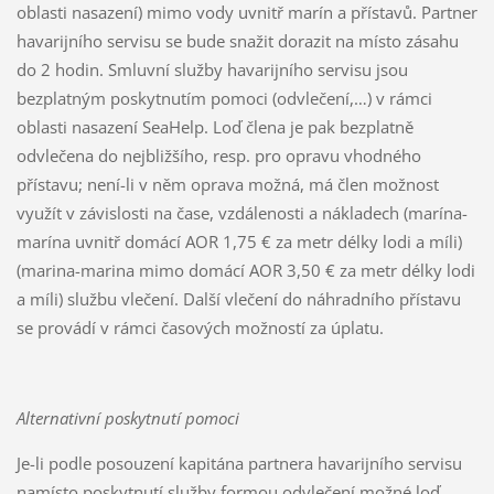
oblasti nasazení) mimo vody uvnitř marín a přístavů. Partner
havarijního servisu se bude snažit dorazit na místo zásahu
do 2 hodin. Smluvní služby havarijního servisu jsou
bezplatným poskytnutím pomoci (odvlečení,…) v rámci
oblasti nasazení SeaHelp. Loď člena je pak bezplatně
odvlečena do nejbližšího, resp. pro opravu vhodného
přístavu; není-li v něm oprava možná, má člen možnost
využít v závislosti na čase, vzdálenosti a nákladech (marína-
marína uvnitř domácí AOR 1,75 € za metr délky lodi a míli)
(marina-marina mimo domácí AOR 3,50 € za metr délky lodi
a míli) službu vlečení. Další vlečení do náhradního přístavu
se provádí v rámci časových možností za úplatu.
Alternativní poskytnutí pomoci
Je-li podle posouzení kapitána partnera havarijního servisu
namísto poskytnutí služby formou odvlečení možné loď