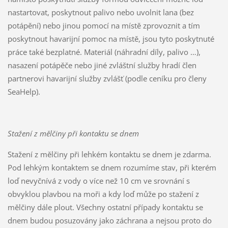
nastartovat, poskytnout palivo nebo uvolnit lana (bez
potápění) nebo jinou pomocí na místě zprovoznit a tím
poskytnout havarijní pomoc na místě, jsou tyto poskytnuté
práce také bezplatné. Materiál (náhradní díly, palivo …),
nasazení potápěče nebo jiné zvláštní služby hradí člen
partnerovi havarijní služby zvlášť (podle ceníku pro členy
SeaHelp).
Stažení z mělčiny při kontaktu se dnem
Stažení z mělčiny při lehkém kontaktu se dnem je zdarma.
Pod lehkým kontaktem se dnem rozumíme stav, při kterém
loď nevyčnívá z vody o více než 10 cm ve srovnání s
obvyklou plavbou na moři a kdy loď může po stažení z
mělčiny dále plout. Všechny ostatní případy kontaktu se
dnem budou posuzovány jako záchrana a nejsou proto do