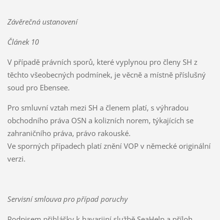
Závěrečná ustanovení
Článek 10
V případě právních sporů, které vyplynou pro členy SH z
těchto všeobecných podmínek, je věcně a místně příslušný
soud pro Ebensee.
Pro smluvní vztah mezi SH a členem platí, s výhradou
obchodního práva OSN a kolizních norem, týkajících se
zahraničního práva, právo rakouské.
Ve sporných případech platí znění VOP v německé originální
verzi.
Servisní smlouva pro případ poruchy
Podpisem přihlášky k havarijní službě SeaHelp a příloh