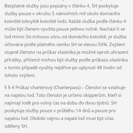
Bezplatné služby jsou popsány v článku 4. SH poskytuje
služby pouze v okruhu 5 námořních mil okolo domácího
kotviště (obvyklé kotviště lodi). Každá služba podle článku 4
může být členem využita pouze jednou ročně. Nachází-li se
loď mimo 5ti-mílovou zónu od domácího kotviště, je služba
účtována podle platného ceníku SH se slevou 50%. Zvýšení
stupně členství na průkaz vlastníka je možné oproti uhrazení
přirážky, přičemž mohou být služby podle průkazu vlastníka
v tomto případě využity nejdříve po uplynutí 48 hodin od
tohoto zvýšení.
§ § 4 Průkaz charterový (Charterpass) – Členství se vztahuje
na najatou loď. Toto členství je určeno skipperům, kteří si
najímají lodě pro volný čas na dobu do dvou týdnů. SH
poskytuje služby pouze v průběhu 14 dnů a pouze pro
najatou loď. Období nájmu a najatá loď musí být včas
sděleny SH.