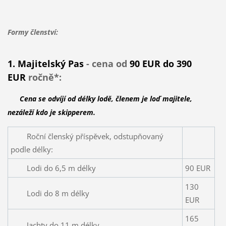
Formy členství:
1. Majitelský Pas
- cena od
90 EUR do 390
EUR
ročně*:
Cena se odvíjí od délky lodě, členem je loď majitele,
nezáleží kdo je skipperem.
Roční členský příspěvek, odstupňovaný
podle délky:
Lodi do 6,5 m délky
90 EUR
130
Lodi do 8 m délky
EUR
165
Jachty do 11 m délky