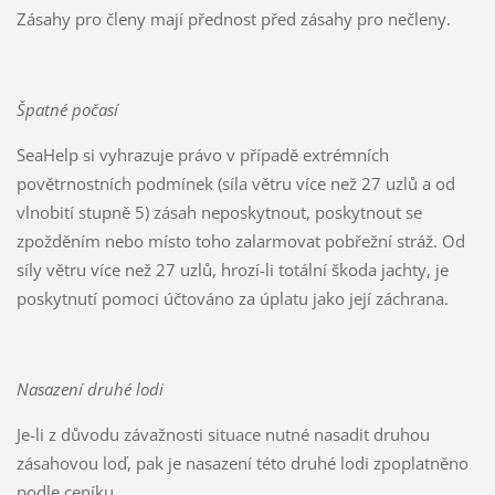
Zásahy pro členy mají přednost před zásahy pro nečleny.
Špatné počasí
SeaHelp si vyhrazuje právo v případě extrémních
povětrnostních podmínek (síla větru více než 27 uzlů a od
vlnobití stupně 5) zásah neposkytnout, poskytnout se
zpožděním nebo místo toho zalarmovat pobřežní stráž. Od
síly větru více než 27 uzlů, hrozí-li totální škoda jachty, je
poskytnutí pomoci účtováno za úplatu jako její záchrana.
Nasazení druhé lodi
Je-li z důvodu závažnosti situace nutné nasadit druhou
zásahovou loď, pak je nasazení této druhé lodi zpoplatněno
podle ceníku.