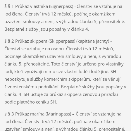
§ § 1 Průkaz vlastníka (Eignerpass) –Členství se vztahuje na
loď člena. Členství trvá 12 měsíců, počínaje okamžikem
uzavření smlouvy a není, s výhradou článku 5, přenositelné.
Bezplatné služby jsou popsány v článku 4.
§ § 2 Průkaz skippera (Skipperpass) (kapitána jachty) –
Členství se vztahuje na osobu. Členství trvá 12 měsíců,
počínaje okamžikem uzavření smlouvy a není, s výhradou
článku 5, přenositelné. Toto členství je určeno pro vlastníky
lodí, kteří využívají mimo své vlastní lodě i lodě jiné. SH
neposkytuje služby komerčním skipperům, kteří se věnují
živnostenskému podnikání. Bezplatné služby jsou popsány v
článku 4. SH účtuje za průkaz skippera cenovou přirážku
podle platného ceníku SH.
§ § 3 Průkaz marína (Marinapass) – Členství se vztahuje na
loď člena. Členství trvá 12 měsíců, počínaje okamžikem
uzavření smlouvy a není, s výhradou článku 5, přenositelné.