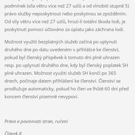
podmínek (síla větru více než 27 uzlů a od vlnobití stupně 5)
právo služby neposkytnout nebo poskytnou se zpožděním.
Od síly větru více než 27 uzlů, hrozí-li totální škoda lodi, je
poskytnutí pomoci účtováno za úplatu jako záchrana lodi.
Možnost využití bezplatných služeb začíná po uplynutí
druhého dne po datu uvedeném v přihlášce ke členství,
pokud byl členský příspěvek k tomuto dni plně uhrazen
resp. po uplynutí druhého dne, kdy byl členský poplatek SH
plně uhrazen. Možnost využití služeb SH končí po 365
dnech, počínaje datem přihlášení ke členství. Členství se
prodlužuje automaticky, pokud ho člen ve lhůtě 60 dní před
koncem členství písemně nevypoví.
Práva a povinnosti stran, ručení
Článek 8