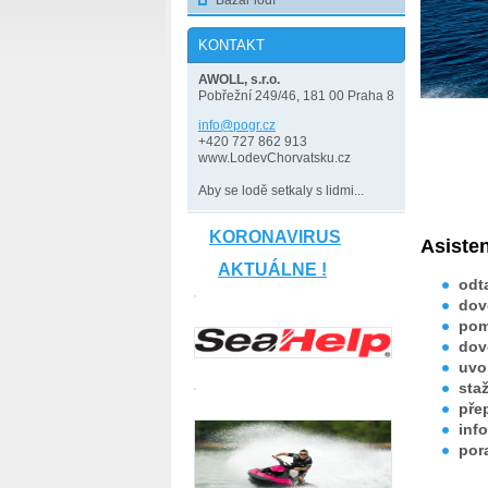
Bazar lodí
KONTAKT
AWOLL, s.r.o.
Pobřežní 249/46, 181 00 Praha 8
info@pog
r.cz
+420 727 862 913
www.LodevChorvatsku.cz
Aby se lodě setkaly s lidmi...
KORONAVIRUS
Asiste
AKTUÁLNE !
odt
dov
pom
dov
uvol
sta
pře
inf
por