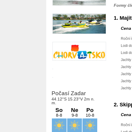
Formy čl
1. Maji
Cena se 
Roční člen
Lodi do 6
Lodi do 
Jachty do
Jachty d
Jachty d
Jachty d
Jachty n
2. Skip
Cena se 
Roční člen