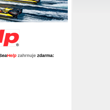
Sea
Help
zahrnuje
zdarma: