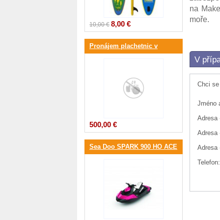
na Make
moře.
8,00 €
10,00 €
Pronájem plachetnic v
V příp
Chorvatsku
Chci se
Jméno a
Adresa -
500,00 €
Adresa 
Sea Doo SPARK 900 HO ACE
Adresa 
3-up iBR 90hp
Telefon: