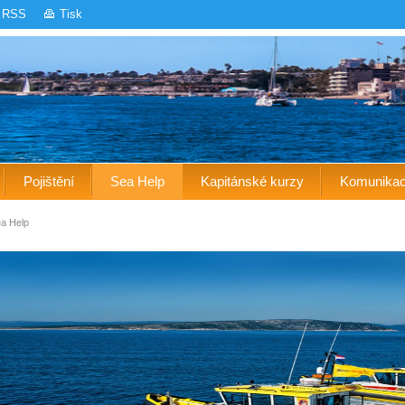
RSS
Tisk
Pojištění
Sea Help
Kapitánské kurzy
Komunika
a Help