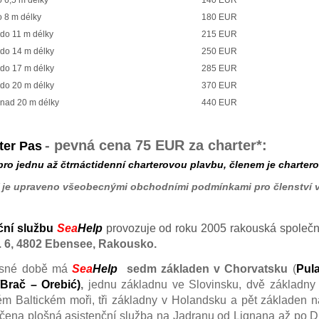
,5 m délky
140 EUR
8 m délky
180 EUR
 11 m délky
215 EUR
o 14 m délky
250 EUR
o 17 m délky
285 EUR
o 20 m délky
370 EUR
ad 20 m délky
440 EUR
- pevná cena
75 EUR
za charter*:
ter Pas
o jednu až čtrnáctidenní charterovou plavbu,
členem je
charterov
í je upraveno všeobecnými obchodními podmínkami pro členství v 
ční službu
Sea
Help
provozuje od roku 2005 rakouská společ
. 6
,
4802 Ebensee, Rakousko.
asné době má
Sea
Help
sedm základen
v Chorvatsku
(
Pula
/Brač – Orebić)
,
jednu základnu ve Slovinsku, dvě základny
 Baltickém moři, tři základny v Holandsku a pět základen n
ena plošná asistenční služba na Jadranu od Lignana až po D