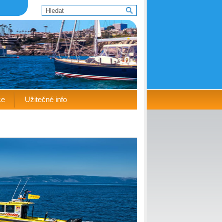
ce
Užitečné info