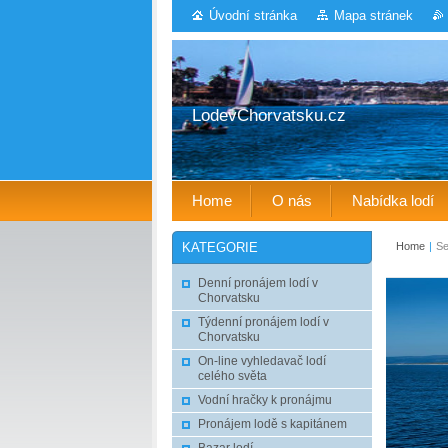
Úvodní stránka
Mapa stránek
LodevChorvatsku.cz
Home
O nás
Nabídka lodí
Home
|
Se
KATEGORIE
Denní pronájem lodí v
Chorvatsku
Týdenní pronájem lodí v
Chorvatsku
On-line vyhledavač lodí
celého světa
Vodní hračky k pronájmu
Pronájem lodě s kapitánem