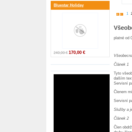
Bluestar Holiday
1
Všeob
platné od 
170,00 €
240,00 €
Všeobecná
Článek 1
Tyto všeo
dalším tex
Servisní p
Členem můž
Servisní p
Služby a j
Článek 2
Člen obdrž