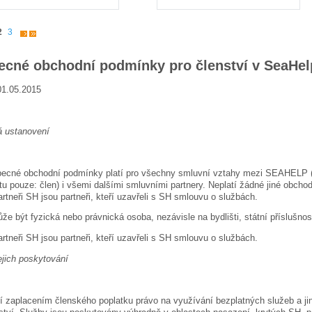
2
3
ecné obchodní podmínky pro členství v SeaHel
01.05.2015
 ustanovení
becné obchodní podmínky platí pro všechny smluvní vztahy mezi SEAHELP (v 
tu pouze: člen) i všemi dalšími smluvními partnery. Neplatí žádné jiné obcho
artneři SH jsou partneři, kteří uzavřeli s SH smlouvu o službách.
e být fyzická nebo právnická osoba, nezávisle na bydlišti, státní příslušnost
artneři SH jsou partneři, kteří uzavřeli s SH smlouvu o službách.
ejich poskytování
í zaplacením členského poplatku právo na využívání bezplatných služeb a j