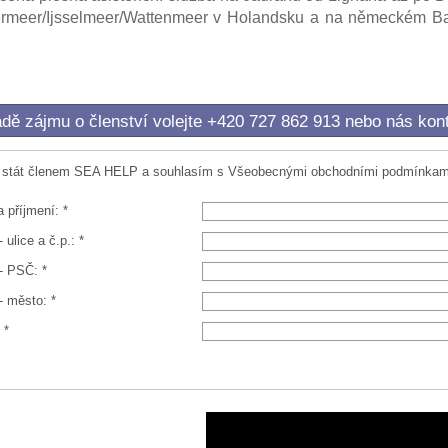
rmeer/Ijsselmeer/Wattenmeer v Holandsku a na německém Bal
adě zájmu o členství volejte +420 727 862 913 nebo nás kont
 stát členem SEA HELP a souhlasím s Všeobecnými obchodními podmínkami
 příjmení: *
 ulice a č.p.: *
- PSČ: *
- město: *
 *