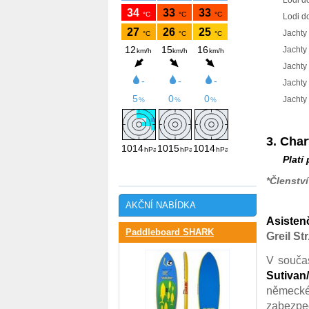
Lodi do 6
Lodi do 
Jachty do
Jachty d
Jachty d
Jachty d
Jachty n
3. Char
Platí pr
*Členstv
AKČNÍ NABÍDKA
Asisten
Paddleboard SHARK
Greil Str
V souč
Sutivan
německém
zabezpeč