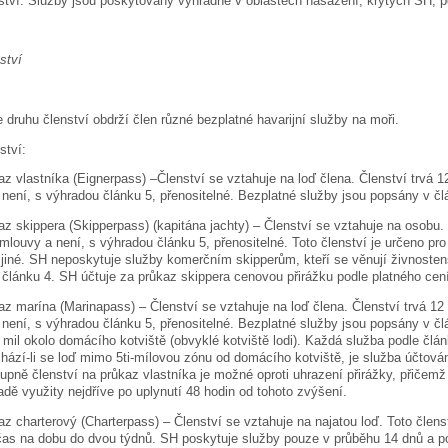
ství. Služby jsou poskytovány výhradně v oblastech nasazení, krytých SH, p
ství
 druhu členství obdrží člen různé bezplatné havarijní služby na moři.
ství:
az vlastníka (Eignerpass) –Členství se vztahuje na loď člena. Členství trvá
není, s výhradou článku 5, přenositelné. Bezplatné služby jsou popsány v čl
az skippera (Skipperpass) (kapitána jachty) – Členství se vztahuje na osobu
mlouvy a není, s výhradou článku 5, přenositelné. Toto členství je určeno pro 
ě jiné. SH neposkytuje služby komerčním skipperům, kteří se věnují živnoste
článku 4. SH účtuje za průkaz skippera cenovou přirážku podle platného cen
az marína (Marinapass) – Členství se vztahuje na loď člena. Členství trvá 
není, s výhradou článku 5, přenositelné. Bezplatné služby jsou popsány v č
mil okolo domácího kotviště (obvyklé kotviště lodi). Každá služba podle čl
hází-li se loď mimo 5ti-mílovou zónu od domácího kotviště, je služba účtov
upně členství na průkaz vlastníka je možné oproti uhrazení přirážky, přičem
adě využity nejdříve po uplynutí 48 hodin od tohoto zvýšení.
az charterový (Charterpass) – Členství se vztahuje na najatou loď. Toto členst
čas na dobu do dvou týdnů. SH poskytuje služby pouze v průběhu 14 dnů a po