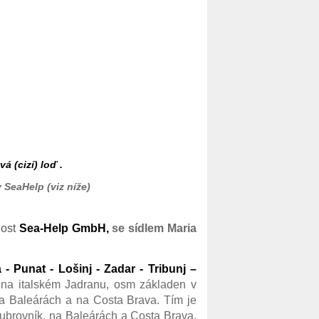
á (cizí) loď .
SeaHelp (viz níže)
nost
Sea-Help GmbH,
se sídlem
Maria
 - Punat - Lošinj - Zadar - Tribunj –
 na italském Jadranu, osm základen v
a Baleárách a na Costa Brava. Tím je
ubrovník, na Baleárách a Costa Brava,