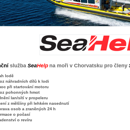
nční
služba
Sea
Help
na moři v Chorvatsku
pro členy
ah lodě
oz náhradních dílů k lodi
oc při startování motoru
oz pohonných hmot
nění lan/sítí v propeleru
žení z mělčíny při lehkém nasednutí
prava osob a zraněných 24 h
ormace o počasí
adenství o revíru