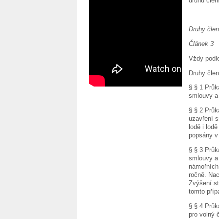
druhu člen
Druhy člen
Článek 3
Vždy podle
Druhy člen
§ § 1 Průk
smlouvy a 
§ § 2 Průk
uzavření s
lodě i lod
popsány v 
§ § 3 Průk
smlouvy a 
námořních 
ročně. Nac
Zvýšení st
tomto příp
§ § 4 Průk
pro volný 