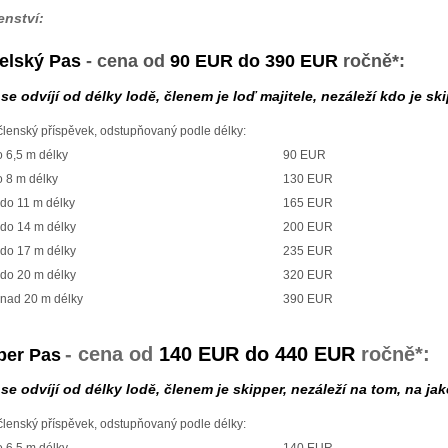
enství:
telský Pas
- cena od
90 EUR do 390 EUR
ročně*:
odvíjí od délky lodě, členem je loď majitele, nezáleží kdo je sk
ský příspěvek, odstupňovaný podle délky:
,5 m délky
90 EUR
8 m délky
130 EUR
 11 m délky
165 EUR
o 14 m délky
200 EUR
o 17 m délky
235 EUR
o 20 m délky
320 EUR
ad 20 m délky
390 EUR
-
cena od
140 EUR do 440 EUR
ročně*:
per Pas
odvíjí od délky lodě, členem je skipper, nezáleží na tom, na jaké
ský příspěvek, odstupňovaný podle délky: