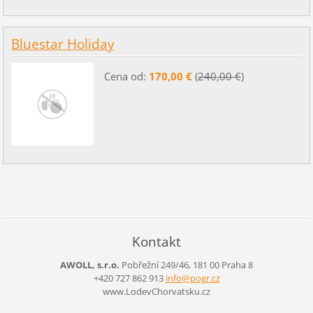
Bluestar Holiday
Cena od:
170,00 €
(
240,00 €
)
Kontakt
AWOLL, s.r.o.
Pobřežní 249/46, 181 00 Praha 8
+420 727 862 913
info@pog
r.cz
www.LodevChorvatsku.cz