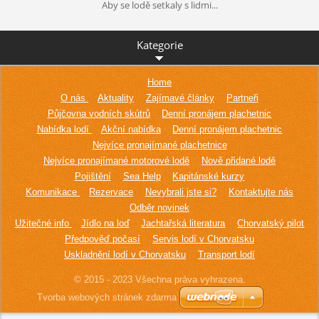
Aby se lodě setkaly s lidmi...
Kategorie
Home
O nás
Aktuality
Zajímavé články
Partneři
Půjčovna vodních skútrů
Denní pronájem plachetnic
Nabídka lodí
Akční nabídka
Denní pronájem plachetnic
Nejvíce pronajímané plachetnice
Nejvíce pronajímané motorové lodě
Nově přidané lodě
Pojištění
Sea Help
Kapitánské kurzy
Komunikace
Rezervace
Nevybrali jste si?
Kontaktujte nás
Odběr novinek
Užitečné info
Jídlo na loď
Jachtařská literatura
Chorvatský pilot
Předpověď počasí
Servis lodí v Chorvatsku
Uskladnění lodí v Chorvatsku
Transport lodí
© 2015 - 2023 Všechna práva vyhrazena.
Tvorba webových stránek zdarma