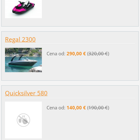
Regal 2300
Cena od:
290,00 €
(
320,00 €
)
Quicksilver 580
Cena od:
140,00 €
(
190,00 €
)