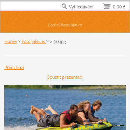
Vyhledávání
0,00 €
LodevChorvatsku.cz
Home
>
Fotogalerie:
>
2 (3).jpg
Předchozí
Spustit prezentaci