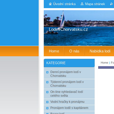
Úvodní stránka
Mapa stránek
LodevChorvatsku.cz
Home
O nás
Nabídka lodí
Home
|
Fo
KATEGORIE
Denní pronájem lodí v
Chorvatsku
Týdenní pronájem lodí v
Chorvatsku
On-line vyhledavač lodí
celého světa
Vodní hračky k pronájmu
Pronájem lodě s kapitánem