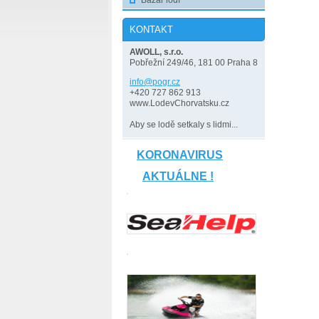
Bazar lodí
KONTAKT
AWOLL, s.r.o.
Pobřežní 249/46, 181 00 Praha 8
info@pog
r.cz
+420 727 862 913
www.LodevChorvatsku.cz
Aby se lodě setkaly s lidmi...
KORONAVIRUS
AKTUÁLNE !