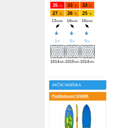
AKČNÍ NABÍDKA
Paddleboard SHARK