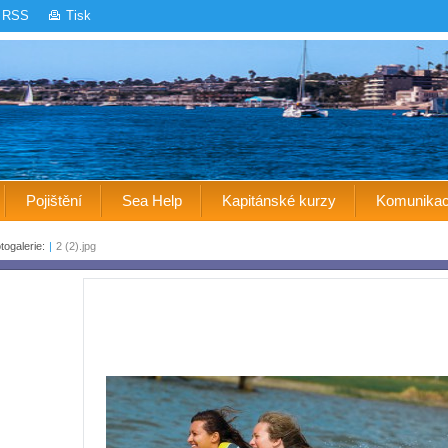
RSS
Tisk
Pojištění
Sea Help
Kapitánské kurzy
Komunika
togalerie:
|
2 (2).jpg