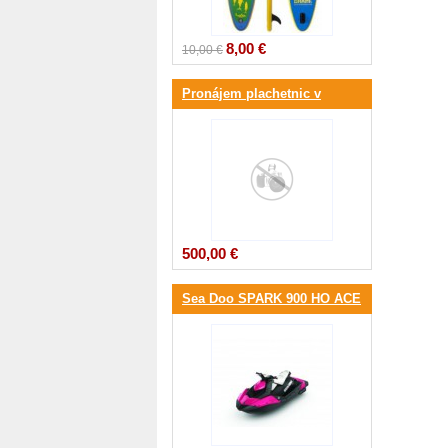
8,00 €
10,00 €
Pronájem plachetnic v
Chorvatsku
500,00 €
Sea Doo SPARK 900 HO ACE
3-up iBR 90hp