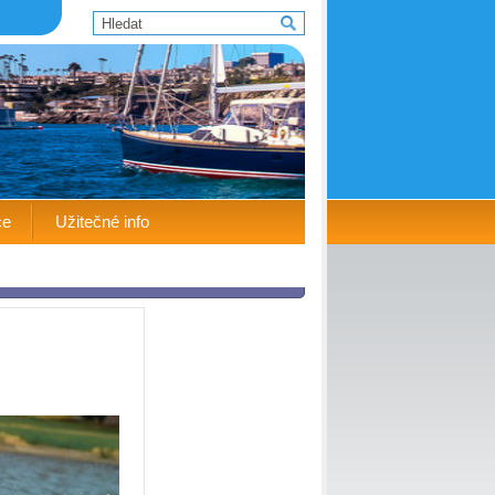
ce
Užitečné info