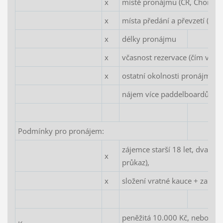
x
místě pronájmu (ČR, Chorvat
x
místa předání a převzetí (ČR,
x
délky pronájmu
x
včasnost rezervace (čím včasně
x
ostatní okolnosti pronájmu (V
nájem více paddelboardů sou
Podmínky pro pronájem:
zájemce starší 18 let, dva dok
x
průkaz),
x
složení vratné kauce + zapla
peněžitá 10.000 Kč, nebo ji