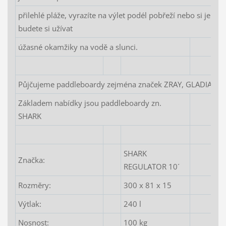
přilehlé pláže, vyrazíte na výlet podél pobřeží nebo si jen 
budete si užívat
úžasné okamžiky na vodě a slunci.
Půjčujeme paddleboardy zejména značek ZRAY, GLADIATOR
Základem nabídky jsou paddleboardy zn.
SHARK
SHARK
Značka:
REGULATOR 10´
Rozměry:
300 x 81 x 15
Výtlak:
240 l
Nosnost:
100 kg