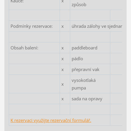
Kauce:
x
způsob
Podmínky rezervace:
x
úhrada zálohy ve sjednané vý
Obsah balení:
x
paddleboard
x
pádlo
x
přepravní vak
vysokotlaká
x
pumpa
x
sada na opravy
K rezervaci využijte rezervační formulář.