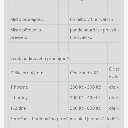
Místo pronájmu:
ČR nebo v Chorvatsko
Místo předání a
paddelboard lze převzít v ČR
převzetí:
Chorvatsku
Ceník hodinového pronájmu*:
Orientačn
Délka pronájmu:
Cena/hod v Kč:
EUR:
1 hodina
200 Kč - 300 Kč
dle kurzu
2 hodiny
300 Kč - 400 Kč
dle kurzu
1/2 dne
500 Kč - 600 Kč
dle kurzu
* možnost hodinového pronájmu platí jen na základě Sv. P