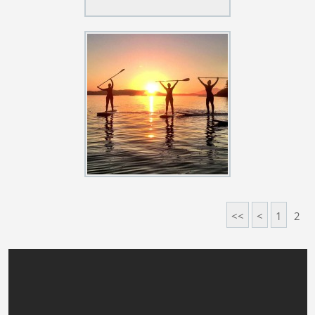
<<
<
1
2