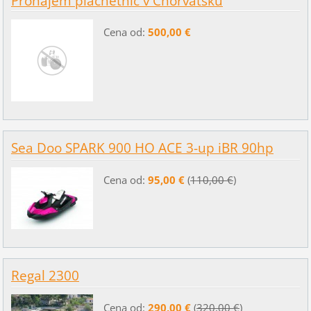
Pronájem plachetnic v Chorvatsku
Cena od:
500,00 €
Sea Doo SPARK 900 HO ACE 3-up iBR 90hp
Cena od:
95,00 €
(
110,00 €
)
Regal 2300
Cena od:
290,00 €
(
320,00 €
)