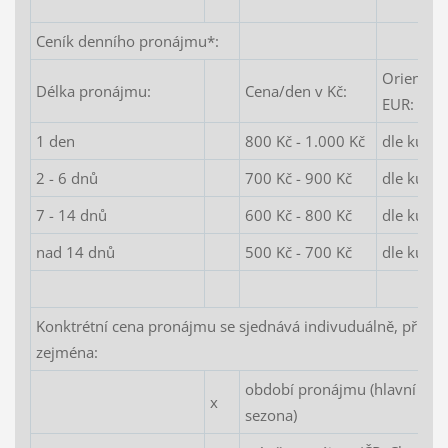
Ceník denního pronájmu*:
Orientačn
Délka pronájmu:
Cena/den v Kč:
EUR:
1 den
800 Kč - 1.000 Kč
dle kurzu
2 - 6 dnů
700 Kč - 900 Kč
dle kurzu
7 - 14 dnů
600 Kč - 800 Kč
dle kurzu
nad 14 dnů
500 Kč - 700 Kč
dle kurzu
Konktrétní cena pronájmu se sjednává indivuduálně, přičem
zejména:
období pronájmu (hlavní sezo
x
sezona)