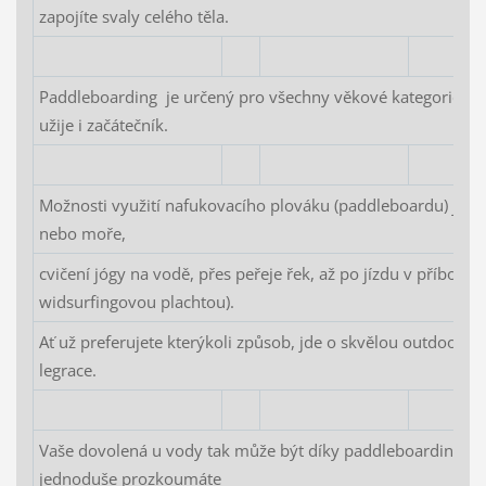
zapojíte svaly celého těla.
Paddleboarding je určený pro všechny věkové kategorie a dí
užije i začátečník.
Možnosti využití nafukovacího plováku (paddleboardu) jsou v
nebo moře,
cvičení jógy na vodě, přes peřeje řek, až po jízdu v příbo
widsurfingovou plachtou).
Ať už preferujete kterýkoli způsob, jde o skvělou outdoorovou
legrace.
Vaše dovolená u vody tak může být díky paddleboardingu 
jednoduše prozkoumáte