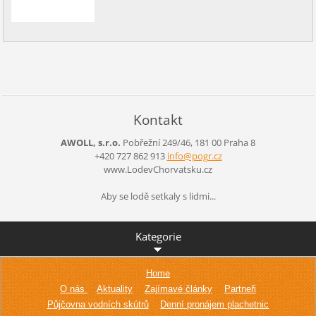
Kontakt
AWOLL, s.r.o.
Pobřežní 249/46, 181 00 Praha 8
+420 727 862 913
info@pog
r.cz
www.LodevChorvatsku.cz
Aby se lodě setkaly s lidmi...
Kategorie
Home
O nás
Aktuality
Zajímavé články
Partneři
Půjčovna vodních skútrů
Denní pronájem plachetnic