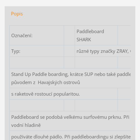
Popis
Paddleboard
Označení:
SHARK
Typ:
různé typy značky ZRAY, GL
Stand Up Paddle boarding, krátce SUP nebo také paddleboard
původem z Havajských ostrovů
s raketově rostoucí popularitou.
Paddleboard se podobá velkému surfovému prknu. Při paddl
vodní hladině
používáte dlouhé pádlo. Při paddleboardingu si zlepšíte ro