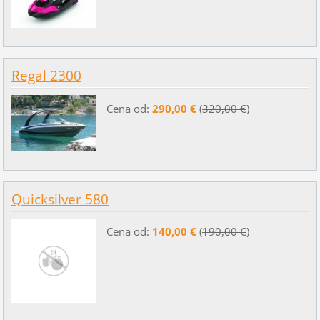
Regal 2300
Cena od:
290,00 €
(
320,00 €
)
Quicksilver 580
Cena od:
140,00 €
(
190,00 €
)