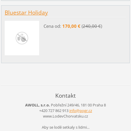
Bluestar Holiday
Cena od:
170,00 €
(
240,00 €
)
Kontakt
AWOLL, s.r.o.
Pobřežní 249/46, 181 00 Praha 8
+420 727 862 913
info@pog
r.cz
www.LodevChorvatsku.cz
Aby se lodě setkaly s lidmi...