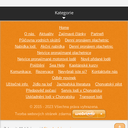
Kategorie
Home
O nás
Aktuality
Zajímavé články
Partneři
Půjčovna vodních skútrů
Denní pronájem plachetnic
Nabídka lodí
Akční nabídka
Denní pronájem plachetnic
Nejvíce pronajímané plachetnice
Nejvíce pronajímané motorové lodě
Nově přidané lodě
Pojištění
Sea Help
Kapitánské kurzy
Komunikace
Rezervace
Nevybrali jste si?
Kontaktujte nás
Odběr novinek
Užitečné info
Jídlo na loď
Jachtařská literatura
Chorvatský pilot
Předpověď počasí
Servis lodí v Chorvatsku
Uskladnění lodí v Chorvatsku
Transport lodí
© 2015 - 2023 Všechna práva vyhrazena.
Tvorba webových stránek zdarma