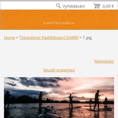
Vyhledávání
0,00 €
LodevChorvatsku.cz
Home
>
Fotogalerie: Paddleboard SHARK
>
1.jpg
Následující
Spustit prezentaci