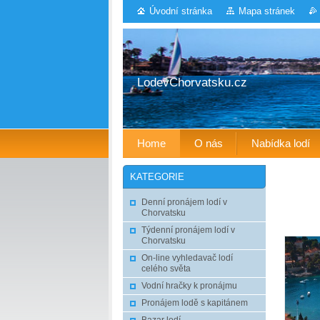
Úvodní stránka
Mapa stránek
LodevChorvatsku.cz
Home
O nás
Nabídka lodí
KATEGORIE
Denní pronájem lodí v
Chorvatsku
Týdenní pronájem lodí v
Chorvatsku
On-line vyhledavač lodí
celého světa
Vodní hračky k pronájmu
Pronájem lodě s kapitánem