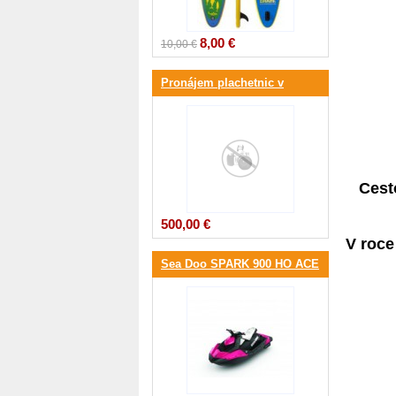
8,00 €
10,00 €
Pronájem plachetnic v
Chorvatsku
Cest
500,00 €
V roce
Sea Doo SPARK 900 HO ACE
3-up iBR 90hp