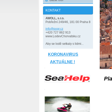
Bazar lodí
KONTAKT
AWOLL, s.r.o.
Pobřežní 249/46, 181 00 Praha 8
info@pog
r.cz
+420 727 862 913
www.LodevChorvatsku.cz
Aby se lodě setkaly s lidmi...
KORONAVIRUS
AKTUÁLNE !
Pla