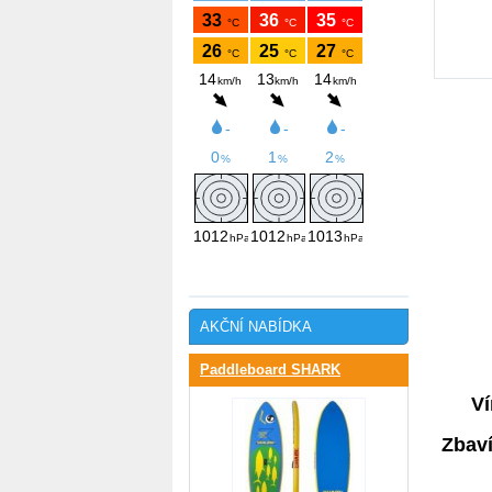
AKČNÍ NABÍDKA
Paddleboard SHARK
Ví
Zbaví