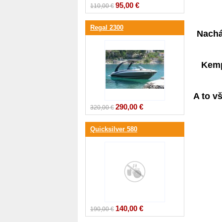
95,00 €
110,00 €
Regal 2300
N
achá
Kemp
A to v
290,00 €
320,00 €
Quicksilver 580
140,00 €
190,00 €