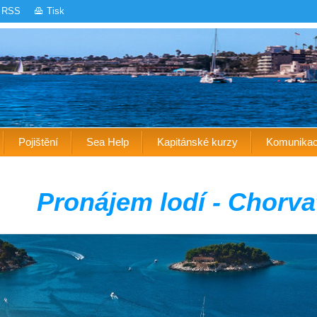
RSS
Tisk
Pojištění
Sea Help
Kapitánské kurzy
Komunika
P
ronájem lodí - Chorv