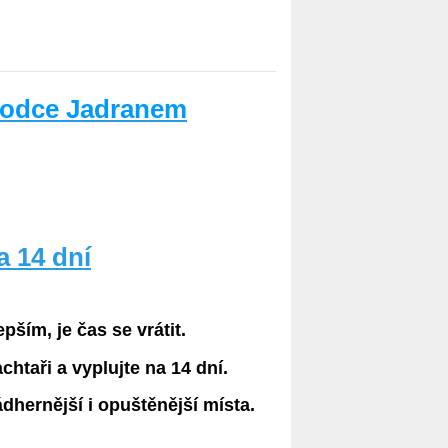
ůvodce Jadranem
a 14 dní
pším, je čas se vrátit.
achtaři a vyplujte na 14 dní.
ádhernější i opuštěnější místa.