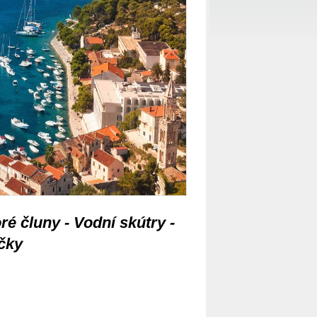
ré čluny - Vodní skútry -
čky