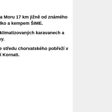
na Moru 17 km jižně od známého
ilko a kempem ŠIME.
 klimatizovaných karavanech a
sy.
ve středu chorvatského pobřeží v
 Kornati.