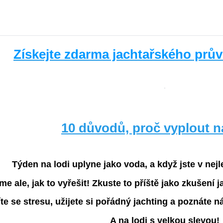
Získejte zdarma jachtařského pr
10 důvodů, proč vyplout n
Týden na lodi uplyne jako voda, a když jste v nejle
me ale, jak to vyřešit! Zkuste to příště jako zkušení j
te se stresu, užijete si pořádný jachting a poznáte n
A na lodi s velkou slevou!