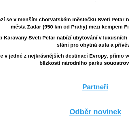
zí se v menším chorvatském městečku Sveti Petar 
města Zadar (950 km od Prahy) mezi kempem F
 Karavany Sveti Petar nabízí ubytování v luxusních
stání pro obytná auta a přívě
še v jedné z nejkrásnějších destinací Evropy, přímo 
blízkosti národního parku souostroví
Partneři
Odběr novinek