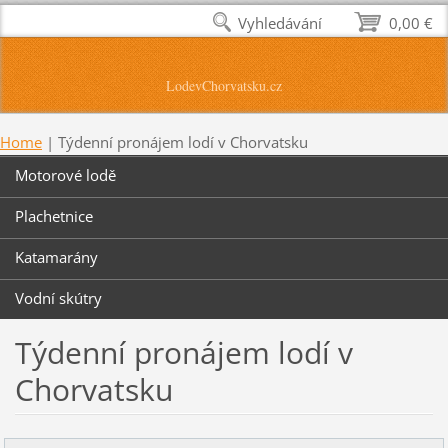
Vyhledávání
0,00 €
LodevChorvatsku.cz
Home
|
Týdenní pronájem lodí v Chorvatsku
Motorové lodě
Plachetnice
Katamarány
Vodní skútry
Týdenní pronájem lodí v
Chorvatsku