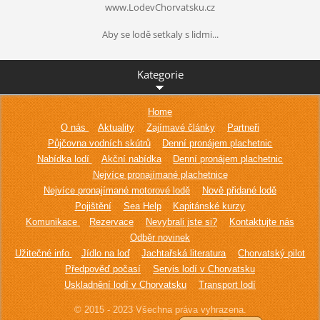
www.LodevChorvatsku.cz
Aby se lodě setkaly s lidmi...
Kategorie
Home
O nás
Aktuality
Zajímavé články
Partneři
Půjčovna vodních skútrů
Denní pronájem plachetnic
Nabídka lodí
Akční nabídka
Denní pronájem plachetnic
Nejvíce pronajímané plachetnice
Nejvíce pronajímané motorové lodě
Nově přidané lodě
Pojištění
Sea Help
Kapitánské kurzy
Komunikace
Rezervace
Nevybrali jste si?
Kontaktujte nás
Odběr novinek
Užitečné info
Jídlo na loď
Jachtařská literatura
Chorvatský pilot
Předpověď počasí
Servis lodí v Chorvatsku
Uskladnění lodí v Chorvatsku
Transport lodí
© 2015 - 2023 Všechna práva vyhrazena.