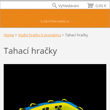
Vyhledávání
0,00 €
LodevChorvatsku.cz
Home
>
Vodní hračky k pronájmu
>
Tahací hračky
Tahací hračky