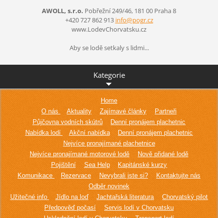
AWOLL, s.r.o.
Pobřežní 249/46, 181 00 Praha 8
+420 727 862 913
info@pog
r.cz
www.LodevChorvatsku.cz
Aby se lodě setkaly s lidmi...
Kategorie
Home
O nás
Aktuality
Zajímavé články
Partneři
Půjčovna vodních skútrů
Denní pronájem plachetnic
Nabídka lodí
Akční nabídka
Denní pronájem plachetnic
Nejvíce pronajímané plachetnice
Nejvíce pronajímané motorové lodě
Nově přidané lodě
Pojištění
Sea Help
Kapitánské kurzy
Komunikace
Rezervace
Nevybrali jste si?
Kontaktujte nás
Odběr novinek
Užitečné info
Jídlo na loď
Jachtařská literatura
Chorvatský pilot
Předpověď počasí
Servis lodí v Chorvatsku