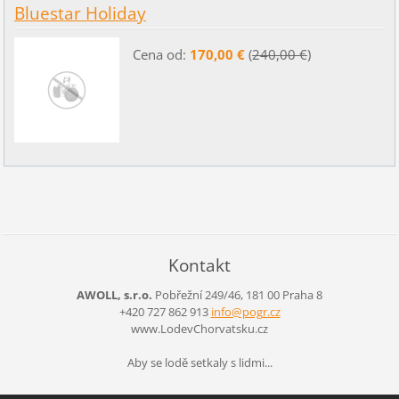
Bluestar Holiday
Cena od:
170,00 €
(
240,00 €
)
Kontakt
AWOLL, s.r.o.
Pobřežní 249/46, 181 00 Praha 8
+420 727 862 913
info@pog
r.cz
www.LodevChorvatsku.cz
Aby se lodě setkaly s lidmi...