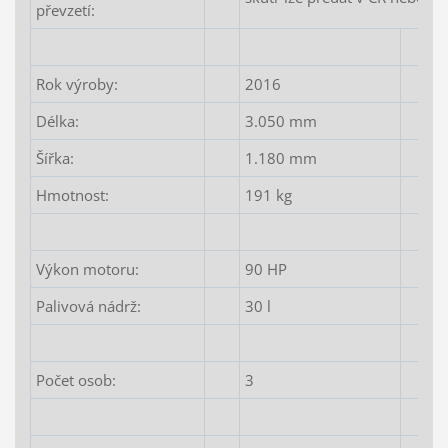
převzetí:
Rok výroby:
2016
Délka:
3.050 mm
Šířka:
1.180 mm
Hmotnost:
191 kg
Výkon motoru:
90 HP
Palivová nádrž:
30 l
Počet osob:
3