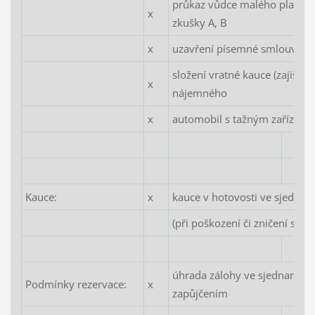
průkaz vůdce malého plavidl
x
zkušky A, B
x
uzavření písemné smlouvy o
složení vratné kauce (zajiště
x
nájemného
x
automobil s tažným zařízení
Kauce:
x
kauce v hotovosti ve sjednan
(při poškození či zničení se 
úhrada zálohy ve sjednané výš
Podmínky rezervace:
x
zapůjčením