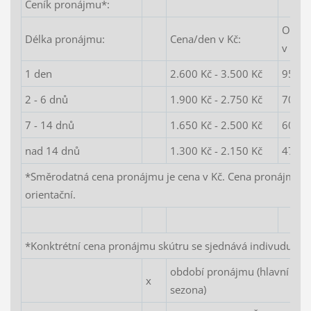
Ceník pronájmu*:
Orien
Délka pronájmu:
Cena/den v Kč:
v EUR
1 den
2.600 Kč - 3.500 Kč
95 EU
2 - 6 dnů
1.900 Kč - 2.750 Kč
70 EU
7 - 14 dnů
1.650 Kč - 2.500 Kč
60 EU
nad 14 dnů
1.300 Kč - 2.150 Kč
47 EU
*Směrodatná cena pronájmu je cena v Kč. Cena pronájmu v
orientační.
*Konktrétní cena pronájmu skútru se sjednává indivuduálně
období pronájmu (hlavní sezo
x
sezona)