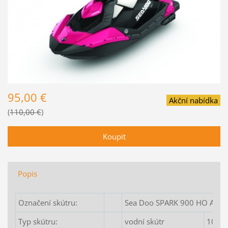
95,00 €
Akční nabídka
110,00 €
Popis
Označení skútru:
Sea Doo SPARK 900 HO ACE 3
Typ skútru:
vodní skútr
1003