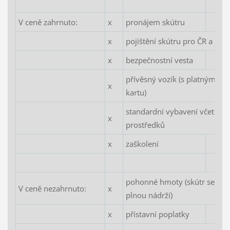
V ceně zahrnuto:
x
pronájem skútru
x
pojištění skútru pro ČR a Ch
x
bezpečnostní vesta
přívěsný vozík (s platným p
x
kartu)
standardní vybavení včetně z
x
prostředků
x
zaškolení
pohonné hmoty (skútr se předá
V ceně nezahrnuto:
x
plnou nádrží)
x
přístavní poplatky