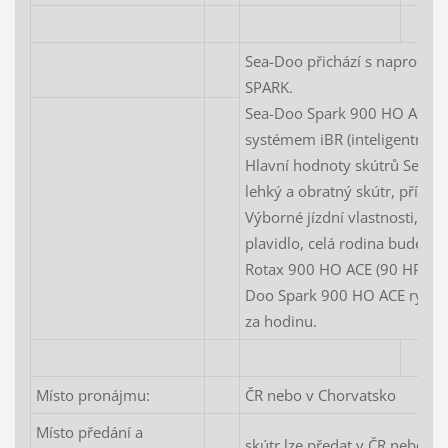
Sea-Doo přichází s naprosto
SPARK.
Sea-Doo Spark 900 HO ACE - 
systémem iBR (inteligentní sy
Hlavní hodnoty skútrů Sea-D
lehký a obratný skútr, přízn
Výborné jízdní vlastnosti, sk
plavidlo, celá rodina bude na
Rotax 900 HO ACE (90 HP) – n
Doo Spark 900 HO ACE rychlos
za hodinu.
Místo pronájmu:
ČR nebo v Chorvatsko
Místo předání a
skútr lze předat v ČR nebo v