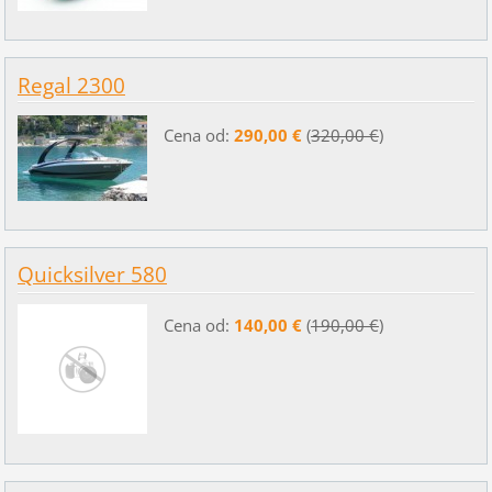
Regal 2300
Cena od:
290,00 €
(
320,00 €
)
Quicksilver 580
Cena od:
140,00 €
(
190,00 €
)