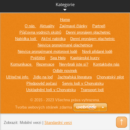
Kategorie
Home
O nás
Aktuality
Zajímavé články
Partneři
Půjčovna vodních skútrů
Denní pronájem plachetnic
Nabídka lodí
Akční nabídka
Denní pronájem plachetnic
Nejvíce pronajímané plachetnice
Nejvíce pronajímané motorové lodě
Nově přidané lodě
Pojištění
Sea Help
Kapitánské kurzy
Komunikace
Rezervace
Nevybrali jste si?
Kontaktujte nás
Odběr novinek
Užitečné info
Jídlo na loď
Jachtařská literatura
Chorvatský pilot
Předpověď počasí
Servis lodí v Chorvatsku
Uskladnění lodí v Chorvatsku
Transport lodí
© 2015 - 2023 Všechna práva vyhrazena.
Tvorba webových stránek zdarma
Zobrazit:
Mobilní verzi
|
Standardní verzi