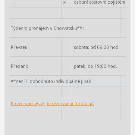
x
osobní cestovní pojištění, ev
Týdenní pronájem v Chorvatsku** :
Převzetí:
sobota: od 09:00 hod.
Předání:
pátek: do 19:00 hod.
**není-li dohodnuto individuálně jinak
K rezervaci využijte rezervační formulář.