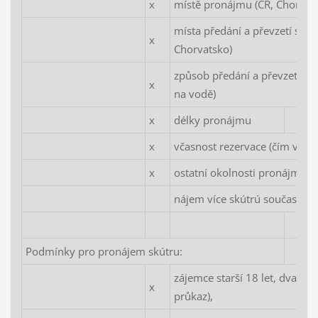
x
místě pronájmu (ČR, Chorvat
místa předání a převzetí skút
x
Chorvatsko)
způsob předání a převzetí skú
x
na vodě)
x
délky pronájmu
x
včasnost rezervace (čím včasně
x
ostatní okolnosti pronájmu (V
nájem více skútrú současně, 
Podmínky pro pronájem skútru:
zájemce starší 18 let, dva dok
x
průkaz),