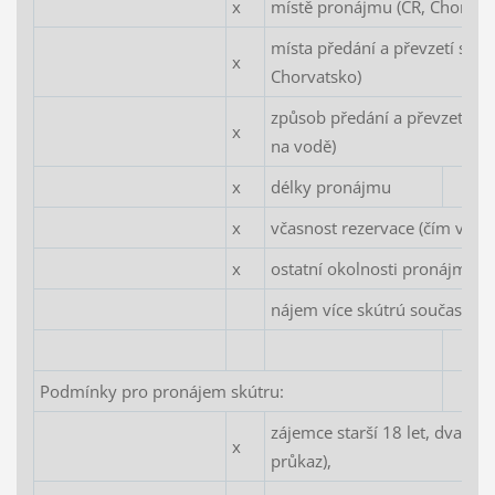
x
místě pronájmu (ČR, Chorvat
místa předání a převzetí skút
x
Chorvatsko)
způsob předání a převzetí skú
x
na vodě)
x
délky pronájmu
x
včasnost rezervace (čím včasně
x
ostatní okolnosti pronájmu (V
nájem více skútrú současně, 
Podmínky pro pronájem skútru:
zájemce starší 18 let, dva dok
x
průkaz),