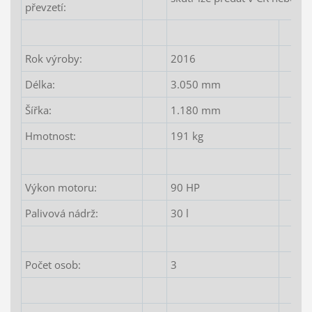
převzetí:
Rok výroby:
2016
Délka:
3.050 mm
Šířka:
1.180 mm
Hmotnost:
191 kg
Výkon motoru:
90 HP
Palivová nádrž:
30 l
Počet osob:
3