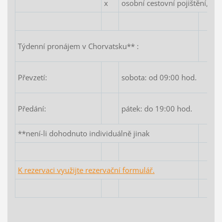
x
osobní cestovní pojištění, ev
Týdenní pronájem v Chorvatsku** :
Převzetí:
sobota: od 09:00 hod.
Předání:
pátek: do 19:00 hod.
**není-li dohodnuto individuálně jinak
K rezervaci využijte rezervační formulář.