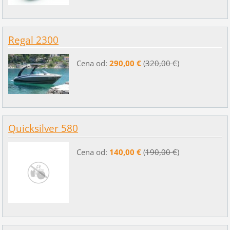
Regal 2300
Cena od:
290,00 €
(
320,00 €
)
Quicksilver 580
Cena od:
140,00 €
(
190,00 €
)