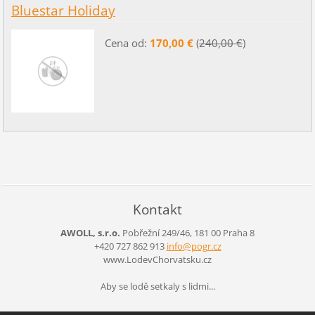
Bluestar Holiday
Cena od:
170,00 €
(
240,00 €
)
Kontakt
AWOLL, s.r.o.
Pobřežní 249/46, 181 00 Praha 8
+420 727 862 913
info@pog
r.cz
www.LodevChorvatsku.cz
Aby se lodě setkaly s lidmi...