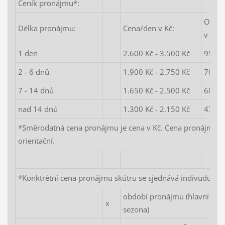
Ceník pronájmu*:
Orien
Délka pronájmu:
Cena/den v Kč:
v EUR
1 den
2.600 Kč - 3.500 Kč
95 EU
2 - 6 dnů
1.900 Kč - 2.750 Kč
70 EU
7 - 14 dnů
1.650 Kč - 2.500 Kč
60 EU
nad 14 dnů
1.300 Kč - 2.150 Kč
47 EU
*Směrodatná cena pronájmu je cena v Kč. Cena pronájmu v
orientační.
*Konktrétní cena pronájmu skútru se sjednává indivuduálně
období pronájmu (hlavní sezo
x
sezona)