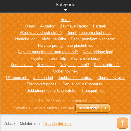
Kategorie
Home
O nás
Aktuality
Zajímavé články
Partneři
Půjčovna vodních skútrů
Denní pronájem plachetnic
Nabídka lodí
Akční nabídka
Denní pronájem plachetnic
Nejvíce pronajímané plachetnice
Nejvíce pronajímané motorové lodě
Nově přidané lodě
Pojištění
Sea Help
Kapitánské kurzy
Komunikace
Rezervace
Nevybrali jste si?
Kontaktujte nás
Odběr novinek
Užitečné info
Jídlo na loď
Jachtařská literatura
Chorvatský pilot
Předpověď počasí
Servis lodí v Chorvatsku
Uskladnění lodí v Chorvatsku
Transport lodí
© 2015 - 2023 Všechna práva vyhrazena.
Vytvořte si webové stránky zdarma!
Zobrazit:
Mobilní verzi
|
Standardní verzi