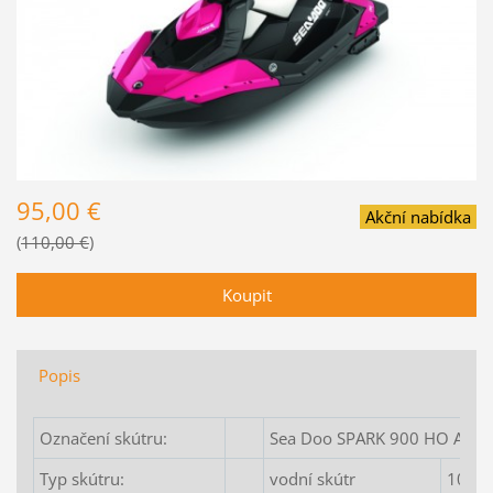
95,00 €
Akční nabídka
110,00 €
Popis
Označení skútru:
Sea Doo SPARK 900 HO ACE 3
Typ skútru:
vodní skútr
1003