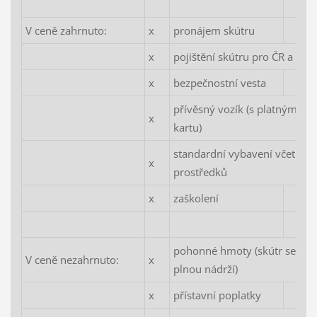
V ceně zahrnuto:
x
pronájem skútru
x
pojištění skútru pro ČR a Ch
x
bezpečnostní vesta
přívěsný vozík (s platným p
x
kartu)
standardní vybavení včetně z
x
prostředků
x
zaškolení
pohonné hmoty (skútr se předá
V ceně nezahrnuto:
x
plnou nádrží)
x
přístavní poplatky