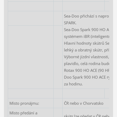
Sea-Doo přichází s naprosto
SPARK.
Sea-Doo Spark 900 HO ACE - 
systémem iBR (inteligentní sy
Hlavní hodnoty skútrů Sea-D
lehký a obratný skútr, přízn
Výborné jízdní vlastnosti, sk
plavidlo, celá rodina bude na
Rotax 900 HO ACE (90 HP) – n
Doo Spark 900 HO ACE rychlos
za hodinu.
Místo pronájmu:
ČR nebo v Chorvatsko
Místo předání a
skútr lze předat v ČR nebo v