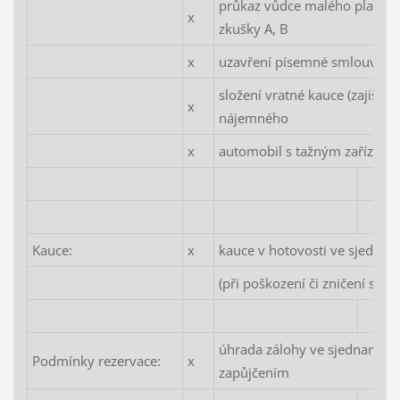
průkaz vůdce malého plavidl
x
zkušky A, B
x
uzavření písemné smlouvy o
složení vratné kauce (zajiště
x
nájemného
x
automobil s tažným zařízení
Kauce:
x
kauce v hotovosti ve sjednan
(při poškození či zničení se 
úhrada zálohy ve sjednané výš
Podmínky rezervace:
x
zapůjčením