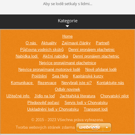
Aby se lodě setkaly s lidmi...
Kategorie
Home
O nás
Aktuality
Zajímavé články
Partneři
Půjčovna vodních skútrů
Denní pronájem plachetnic
Nabídka lodí
Akční nabídka
Denní pronájem plachetnic
Nejvíce pronajímané plachetnice
Nejvíce pronajímané motorové lodě
Nově přidané lodě
Pojištění
Sea Help
Kapitánské kurzy
Komunikace
Rezervace
Nevybrali jste si?
Kontaktujte nás
Odběr novinek
Užitečné info
Jídlo na loď
Jachtařská literatura
Chorvatský pilot
Předpověď počasí
Servis lodí v Chorvatsku
Uskladnění lodí v Chorvatsku
Transport lodí
© 2015 - 2023 Všechna práva vyhrazena.
Tvorba webových stránek zdarma