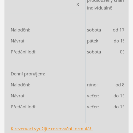
x
individuálně
Nalodění:
sobota od 17:00 
Návrat:
pátek do 19:00 
Předání lodi:
sobota 09:00 h
Denní pronájem:
Nalodění:
ráno: od 8:00 h
Návrat:
večer: do 19:00 
Předání lodi:
večer: do 19:00 
K rezervaci využijte rezervační formulář.