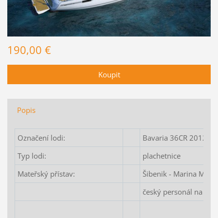
190,00 €
Popis
Označení lodi:
Bavaria 36CR 2012 "
Typ lodi:
plachetnice
Mateřský přístav:
Šibenik - Marina Mand
český personál na zák