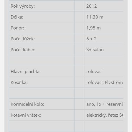
Rok výroby:
2012
Délka:
11,30 m
Ponor:
1,95 m
Počet lůžek:
6 + 2
Počet kabin:
3+ salon
Hlavní plachta:
rolovací
Kosatka:
rolovací, Elvstrom Sail
Kormidelní kolo:
ano, 1x + rezervní pín
Kotevní vrátek:
elektrický, řetez 50 m