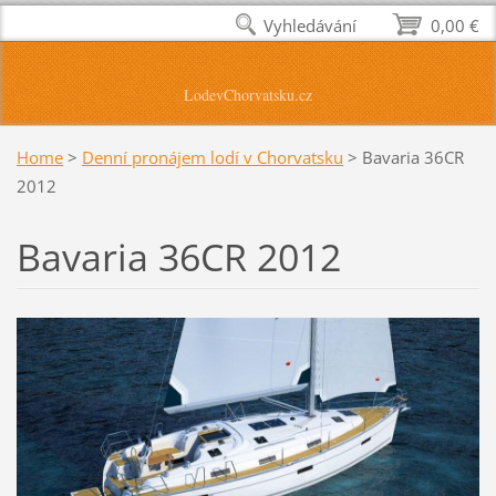
Vyhledávání
0,00 €
LodevChorvatsku.cz
Home
>
Denní pronájem lodí v Chorvatsku
>
Bavaria 36CR
2012
Bavaria 36CR 2012