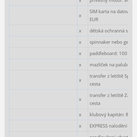
SIM karta na datové p
x
EUR
x
dětská ochranná síť o
x
spinnaker nebo gennak
x
paddleboard: 100 EU
x
mazlíček na palubě: 8
transfer z letiště Spli
x
cesta
transfer z letiště Zada
x
cesta
x
klubový kapitán: 80 
x
EXPRESS nalodění (sob
prodloužený charter: 