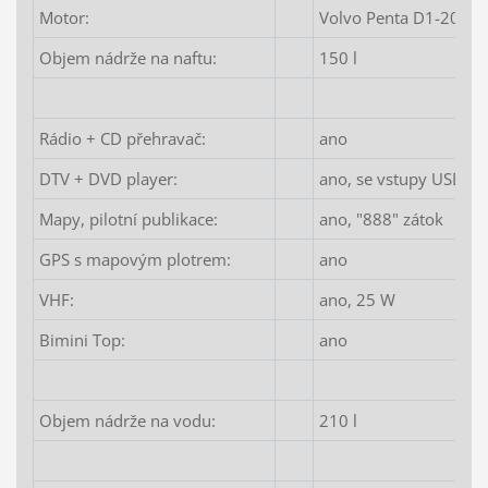
Motor:
Volvo Penta D1-20
Objem nádrže na naftu:
150 l
Rádio + CD přehravač:
ano
DTV + DVD player:
ano, se vstupy USB a
Mapy, pilotní publikace:
ano, "888" zátok
GPS s mapovým plotrem:
ano
VHF:
ano, 25 W
Bimini Top:
ano
Objem nádrže na vodu:
210 l