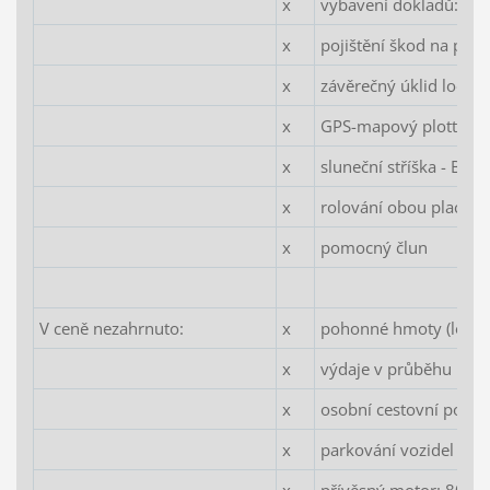
x
vybavení dokladů: "Cre
x
pojištění škod na pron
x
závěrečný úklid lodi
x
GPS-mapový plotter
x
sluneční stříška - BIMI
x
rolování obou plachet
x
pomocný člun
V ceně nezahrnuto:
x
pohonné hmoty (loď se 
x
výdaje v průběhu pla
x
osobní cestovní pojišt
x
parkování vozidel (cca
x
přívěsný motor: 80 E