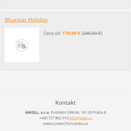
Bluestar Holiday
Cena od:
170,00 €
(
240,00 €
)
Kontakt
AWOLL, s.r.o.
Pobřežní 249/46, 181 00 Praha 8
+420 727 862 913
info@pog
r.cz
www.LodevChorvatsku.cz