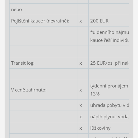
nebo
Pojištění kauce* (nevratné):
x
200 EUR
*u denního nájmu se k
kauce řeší individuáln
Transit log:
x
25 EUR/os. při naloděn
týdenní pronájem lod
V ceně zahrnuto:
x
13%
x
úhrada pobytu v dom
x
náplň plynu, voda, el.
x
lůžkoviny