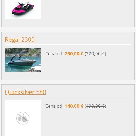
Regal 2300
Cena od:
290,00 €
(
320,00 €
)
Quicksilver 580
Cena od:
140,00 €
(
190,00 €
)