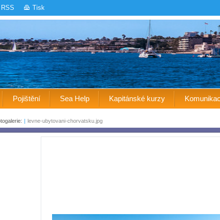
RSS
Tisk
Pojištění
Sea Help
Kapitánské kurzy
Komunika
togalerie:
|
levne-ubytovani-chorvatsku.jpg