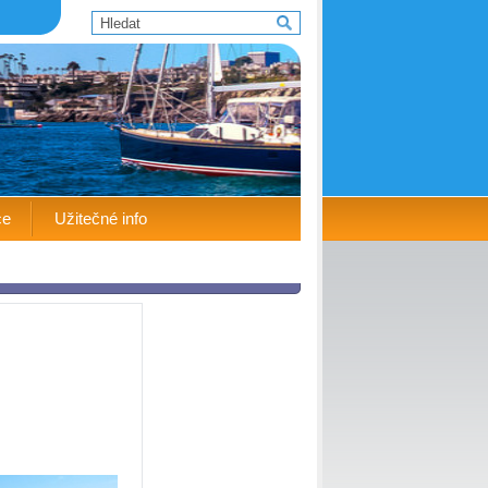
ce
Užitečné info