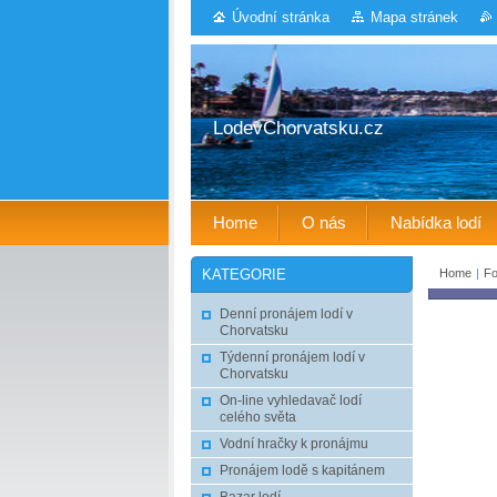
Úvodní stránka
Mapa stránek
LodevChorvatsku.cz
Home
O nás
Nabídka lodí
Home
|
Fo
KATEGORIE
Denní pronájem lodí v
Chorvatsku
Týdenní pronájem lodí v
Chorvatsku
On-line vyhledavač lodí
celého světa
Vodní hračky k pronájmu
Pronájem lodě s kapitánem