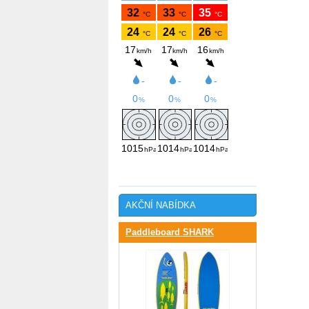
AKČNÍ NABÍDKA
Paddleboard SHARK