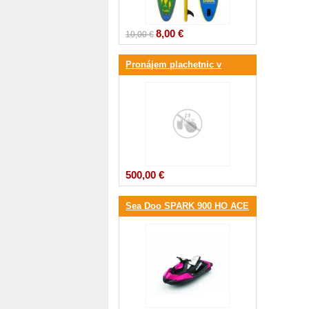
8,00 €
10,00 €
Pronájem plachetnic v
Chorvatsku
500,00 €
Sea Doo SPARK 900 HO ACE
3-up iBR 90hp