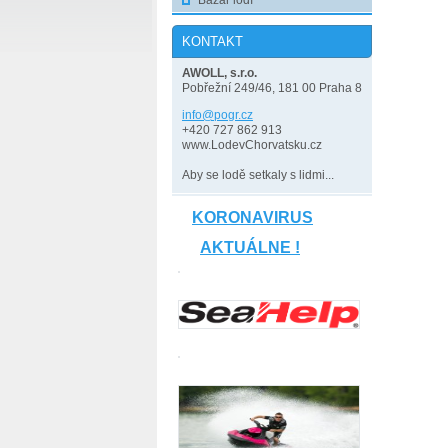
Bazar lodí
KONTAKT
AWOLL, s.r.o.
Pobřežní 249/46, 181 00 Praha 8
info@pog
r.cz
+420 727 862 913
www.LodevChorvatsku.cz
Aby se lodě setkaly s lidmi...
KORONAVIRUS
AKTUÁLNE !