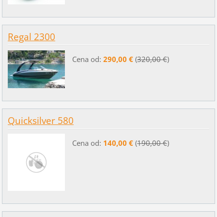
Regal 2300
Cena od:
290,00 €
(
320,00 €
)
Quicksilver 580
Cena od:
140,00 €
(
190,00 €
)