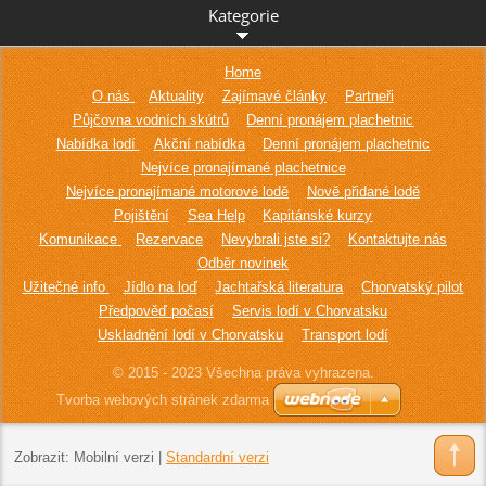
Kategorie
Home
O nás
Aktuality
Zajímavé články
Partneři
Půjčovna vodních skútrů
Denní pronájem plachetnic
Nabídka lodí
Akční nabídka
Denní pronájem plachetnic
Nejvíce pronajímané plachetnice
Nejvíce pronajímané motorové lodě
Nově přidané lodě
Pojištění
Sea Help
Kapitánské kurzy
Komunikace
Rezervace
Nevybrali jste si?
Kontaktujte nás
Odběr novinek
Užitečné info
Jídlo na loď
Jachtařská literatura
Chorvatský pilot
Předpověď počasí
Servis lodí v Chorvatsku
Uskladnění lodí v Chorvatsku
Transport lodí
© 2015 - 2023 Všechna práva vyhrazena.
Tvorba webových stránek zdarma
Zobrazit:
Mobilní verzi
|
Standardní verzi