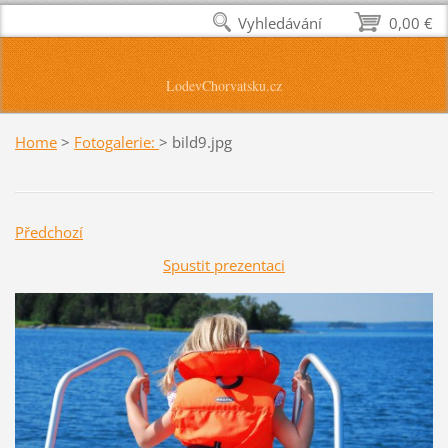
Vyhledávání
0,00 €
LodevChorvatsku.cz
Home
>
Fotogalerie:
>
bild9.jpg
Předchozí
Spustit prezentaci