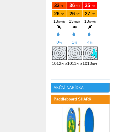
AKČNÍ NABÍDKA
Paddleboard SHARK