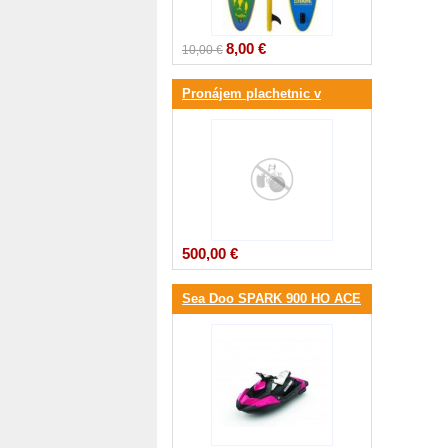
8,00 €
10,00 €
Pronájem plachetnic v
Chorvatsku
500,00 €
Sea Doo SPARK 900 HO ACE
3-up iBR 90hp