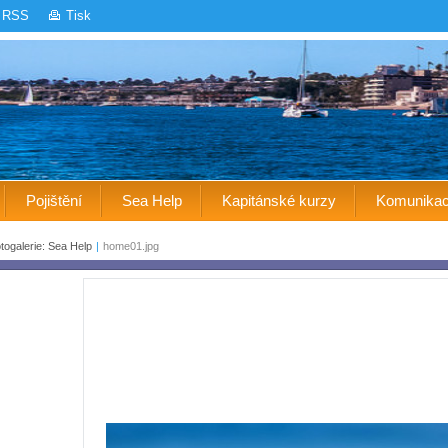
RSS
Tisk
Pojištění
Sea Help
Kapitánské kurzy
Komunika
togalerie: Sea Help
|
home01.jpg