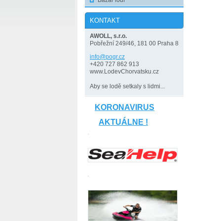
Bazar lodí
KONTAKT
AWOLL, s.r.o.
Pobřežní 249/46, 181 00 Praha 8
info@pog
r.cz
+420 727 862 913
www.LodevChorvatsku.cz
Aby se lodě setkaly s lidmi...
KORONAVIRUS
AKTUÁLNE !