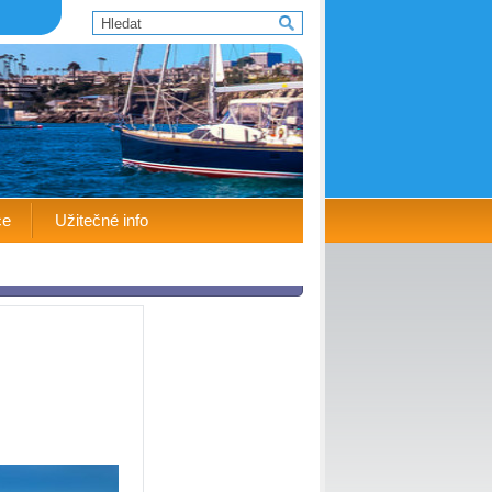
ce
Užitečné info