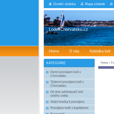
Úvodní stránka
Mapa stránek
LodevChorvatsku.cz
Home
O nás
Nabídka lodí
Home
|
Fo
KATEGORIE
Denní pronájem lodí v
Chorvatsku
Týdenní pronájem lodí v
Chorvatsku
On-line vyhledavač lodí
celého světa
Vodní hračky k pronájmu
Pronájem lodě s kapitánem