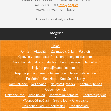
AWOLL, s.r.o.
Pobřežní 249/46, 181 00 Praha 8
+420 727 862 913
info@pog
r.cz
www.LodevChorvatsku.cz
Aby se lodě setkaly s lidmi...
Kategorie
Home
O nás
Aktuality
Zajímavé články
Partneři
Půjčovna vodních skútrů
Denní pronájem plachetnic
Nabídka lodí
Akční nabídka
Denní pronájem plachetnic
Nejvíce pronajímané plachetnice
Nejvíce pronajímané motorové lodě
Nově přidané lodě
Pojištění
Sea Help
Kapitánské kurzy
Komunikace
Rezervace
Nevybrali jste si?
Kontaktujte nás
Odběr novinek
Užitečné info
Jídlo na loď
Jachtařská literatura
Chorvatský pilot
Předpověď počasí
Servis lodí v Chorvatsku
Uskladnění lodí v Chorvatsku
Transport lodí