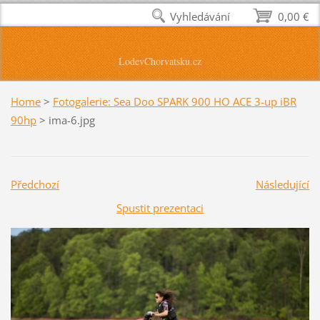
Vyhledávání
0,00 €
LodevChorvatsku.cz
Home
>
Fotogalerie: Sea Doo SPARK 900 HO ACE 3-up iBR
90hp
>
ima-6.jpg
Předchozí
Následující
Spustit prezentaci